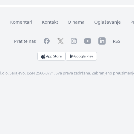
m
Komentari
Kontakt
O nama
Oglašavanje
P
Facebook
YouTube
LinkedIn
Twitter
Instagram
RSS
Pratite nas
App Store
Google Play
d.o.o. Sarajevo. ISSN 2566-3771. Sva prava zadržana. Zabranjeno preuzimanje