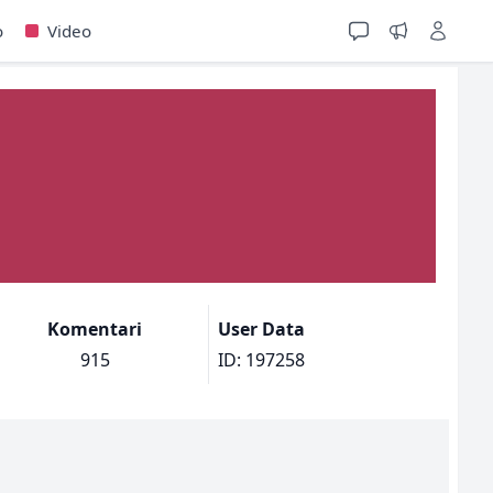
o
Video
Komentari
User Data
915
ID: 197258