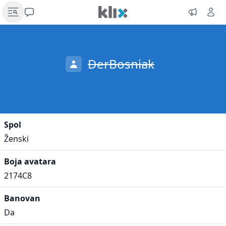
DerBosniak
Spol
Ženski
Boja avatara
2174C8
Banovan
Da