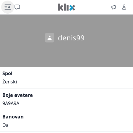
denis99
Spol
Ženski
Boja avatara
9A9A9A
Banovan
Da