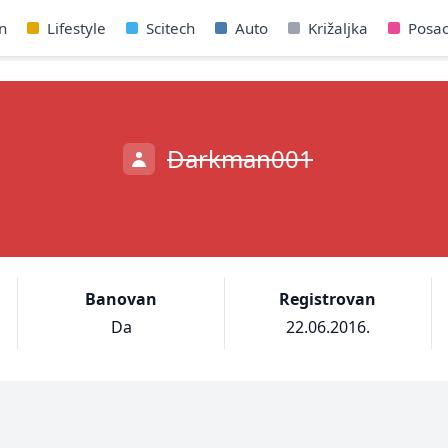
n
Lifestyle
Scitech
Auto
Križaljka
Posa
Darkman001
Banovan
Registrovan
Da
22.06.2016.