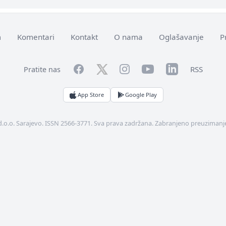
m
Komentari
Kontakt
O nama
Oglašavanje
P
Facebook
YouTube
LinkedIn
Twitter
Instagram
RSS
Pratite nas
App Store
Google Play
d.o.o. Sarajevo. ISSN 2566-3771. Sva prava zadržana. Zabranjeno preuzimanje