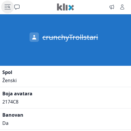
crunchyTrollstari
Spol
Ženski
Boja avatara
2174C8
Banovan
Da