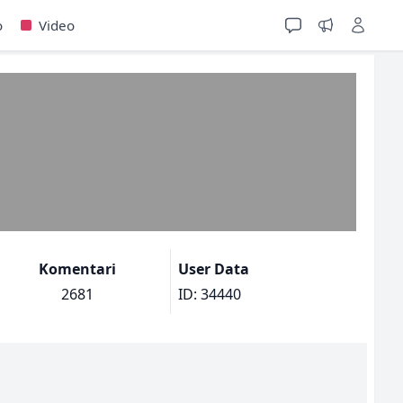
o
Video
Komentari
User Data
2681
ID: 34440