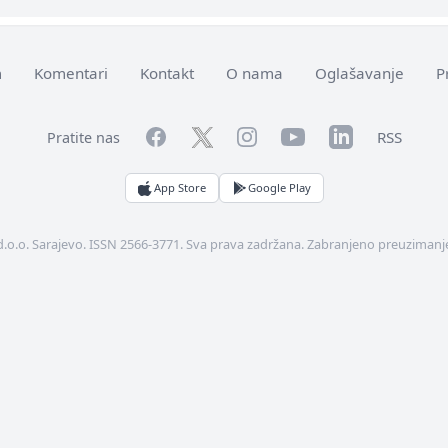
m
Komentari
Kontakt
O nama
Oglašavanje
P
Facebook
YouTube
LinkedIn
Twitter
Instagram
RSS
Pratite nas
App Store
Google Play
d.o.o. Sarajevo. ISSN 2566-3771. Sva prava zadržana. Zabranjeno preuzimanje