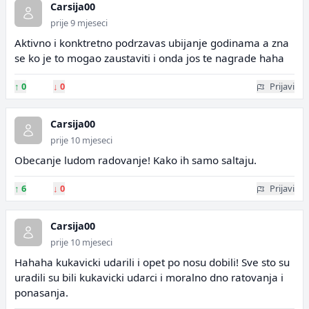
Carsija00
prije 9 mjeseci
Aktivno i konktretno podrzavas ubijanje godinama a zna
se ko je to mogao zaustaviti i onda jos te nagrade haha
↑
0
↓
0
Prijavi
Carsija00
prije 10 mjeseci
Obecanje ludom radovanje! Kako ih samo saltaju.
↑
6
↓
0
Prijavi
Carsija00
prije 10 mjeseci
Hahaha kukavicki udarili i opet po nosu dobili! Sve sto su
uradili su bili kukavicki udarci i moralno dno ratovanja i
ponasanja.