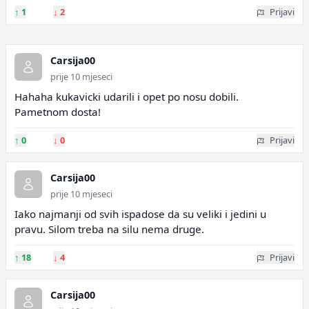
↑
1
↓
2
Prijavi
Carsija00
prije 10 mjeseci
Hahaha kukavicki udarili i opet po nosu dobili.
Pametnom dosta!
↑
0
↓
0
Prijavi
Carsija00
prije 10 mjeseci
Iako najmanji od svih ispadose da su veliki i jedini u
pravu. Silom treba na silu nema druge.
↑
18
↓
4
Prijavi
Carsija00