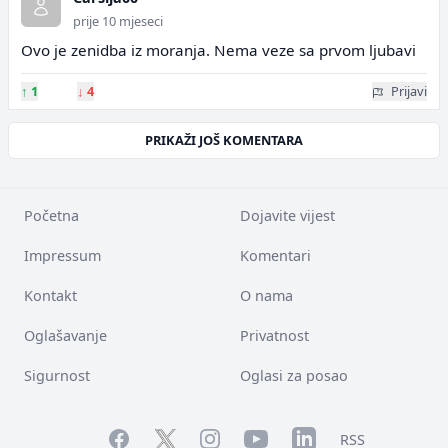
prije 10 mjeseci
Ovo je zenidba iz moranja. Nema veze sa prvom ljubavi
↑
1
↓
4
Prijavi
PRIKAŽI JOŠ KOMENTARA
Početna
Dojavite vijest
Impressum
Komentari
Kontakt
O nama
Oglašavanje
Privatnost
Sigurnost
Oglasi za posao
Facebook
YouTube
LinkedIn
Twitter
Instagram
RSS