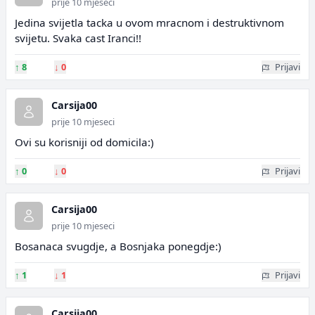
prije 10 mjeseci
Jedina svijetla tacka u ovom mracnom i destruktivnom
svijetu. Svaka cast Iranci!!
↑
8
↓
0
Prijavi
Carsija00
prije 10 mjeseci
Ovi su korisniji od domicila:)
↑
0
↓
0
Prijavi
Carsija00
prije 10 mjeseci
Bosanaca svugdje, a Bosnjaka ponegdje:)
↑
1
↓
1
Prijavi
Carsija00