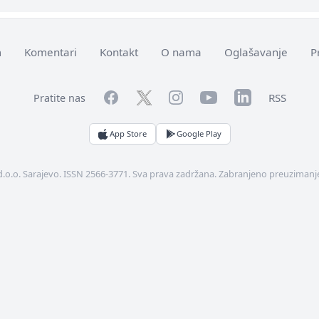
m
Komentari
Kontakt
O nama
Oglašavanje
P
Facebook
YouTube
LinkedIn
Twitter
Instagram
RSS
Pratite nas
App Store
Google Play
d.o.o. Sarajevo. ISSN 2566-3771. Sva prava zadržana. Zabranjeno preuzimanje