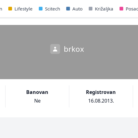
n
Lifestyle
Scitech
Auto
Križaljka
Posa
brkox
Banovan
Registrovan
Ne
16.08.2013.