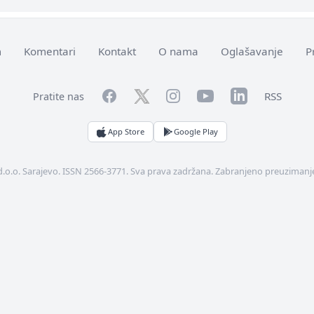
m
Komentari
Kontakt
O nama
Oglašavanje
P
Facebook
YouTube
LinkedIn
Twitter
Instagram
RSS
Pratite nas
App Store
Google Play
d.o.o. Sarajevo. ISSN 2566-3771. Sva prava zadržana. Zabranjeno preuzimanje