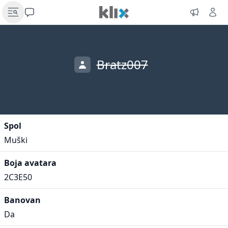
Bratz007
Spol
Muški
Boja avatara
2C3E50
Banovan
Da