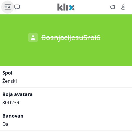
BosnjaciJesuSrbi6
Spol
Ženski
Boja avatara
80D239
Banovan
Da