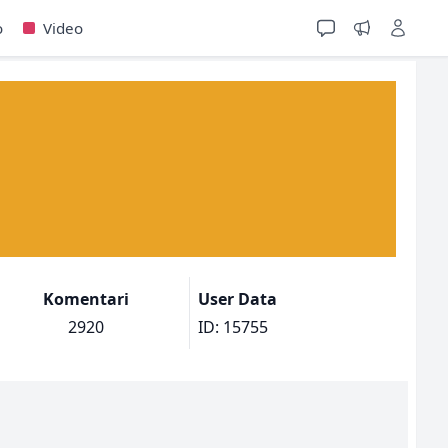
o
Video
Komentari
User Data
2920
ID: 15755