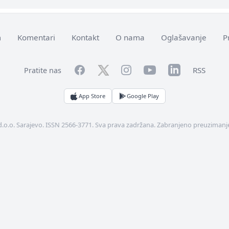
m
Komentari
Kontakt
O nama
Oglašavanje
P
Facebook
YouTube
LinkedIn
Twitter
Instagram
RSS
Pratite nas
App Store
Google Play
d.o.o. Sarajevo. ISSN 2566-3771. Sva prava zadržana. Zabranjeno preuzimanje