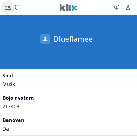
Blueflamee
Spol
Muški
Boja avatara
2174C8
Banovan
Da