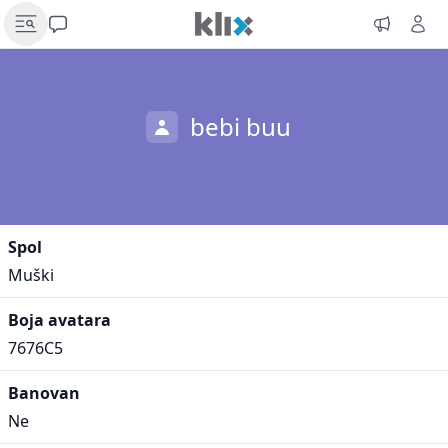
bebi buu
Spol
Muški
Boja avatara
7676C5
Banovan
Ne