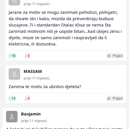
prije 11 mjeseci
Jarane za motiv se mogu zanimati psiholozi, psihijatri,
da shvate sto i kako, mozda da preventiraju buduce
slucajeve..Ti i standardan čitalac Klixa se nema šta
zanimati motivom niti je uopste bitan...kad ubijes zenu i
dijete, moze se samo zanimati i raspravljati da li
elektricna, ili dozivotna.
↑
10
↓
0
Prijavi
MASSAM
prije 11 mjeseci
Zanima te motiv za ubistvo djeteta?
↑
12
↓
0
Prijavi
Banjamin
prije 11 mjeseci