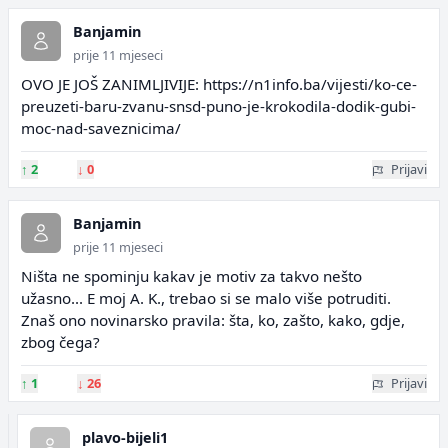
Banjamin
prije 11 mjeseci
OVO JE JOŠ ZANIMLJIVIJE: https://n1info.ba/vijesti/ko-ce-
preuzeti-baru-zvanu-snsd-puno-je-krokodila-dodik-gubi-
moc-nad-saveznicima/
↑
2
↓
0
Prijavi
Banjamin
prije 11 mjeseci
Ništa ne spominju kakav je motiv za takvo nešto
užasno... E moj A. K., trebao si se malo više potruditi.
Znaš ono novinarsko pravila: šta, ko, zašto, kako, gdje,
zbog čega?
↑
1
↓
26
Prijavi
plavo-bijeli1