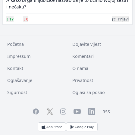
A kako bi ga ti ljubičice nazvao da je to učinio tvojoj sestri
i nećaku?
↑
17
↓
0
Prijavi
Početna
Dojavite vijest
Impressum
Komentari
Kontakt
O nama
Oglašavanje
Privatnost
Sigurnost
Oglasi za posao
Facebook
YouTube
LinkedIn
Twitter
Instagram
RSS
App Store
Google Play