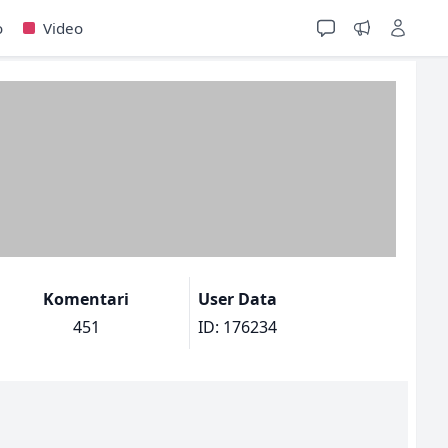
o
Video
Komentari
User Data
451
ID: 176234