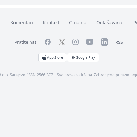
m
Komentari
Kontakt
O nama
Oglašavanje
P
Facebook
YouTube
LinkedIn
Twitter
Instagram
RSS
Pratite nas
App Store
Google Play
d.o.o. Sarajevo. ISSN 2566-3771. Sva prava zadržana. Zabranjeno preuzimanje