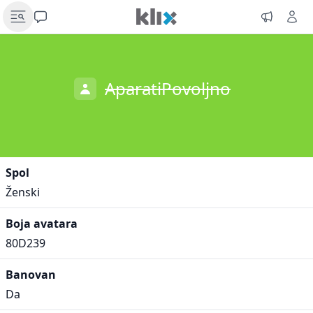
AparatiPovoljno
Spol
Ženski
Boja avatara
80D239
Banovan
Da