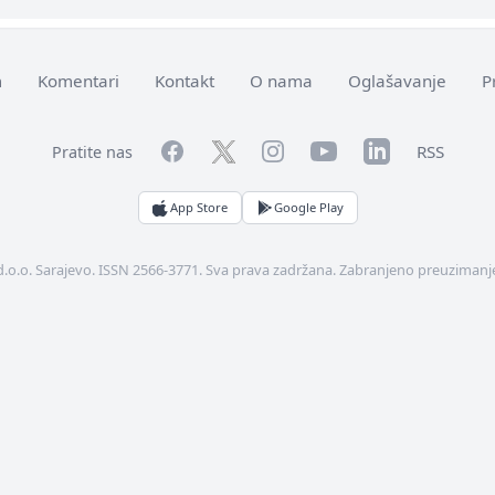
m
Komentari
Kontakt
O nama
Oglašavanje
P
Facebook
YouTube
LinkedIn
Twitter
Instagram
RSS
Pratite nas
App Store
Google Play
d.o.o. Sarajevo. ISSN 2566-3771. Sva prava zadržana. Zabranjeno preuzimanje