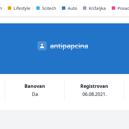
n
Lifestyle
Scitech
Auto
Križaljka
Posa
antipapcina
Banovan
Registrovan
Da
06.08.2021.