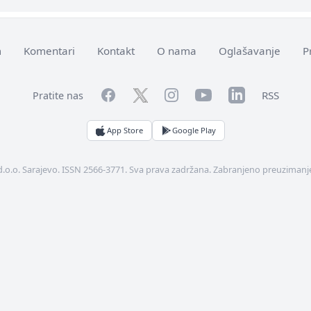
m
Komentari
Kontakt
O nama
Oglašavanje
P
Facebook
YouTube
LinkedIn
Twitter
Instagram
RSS
Pratite nas
App Store
Google Play
d.o.o. Sarajevo. ISSN 2566-3771. Sva prava zadržana. Zabranjeno preuzimanje