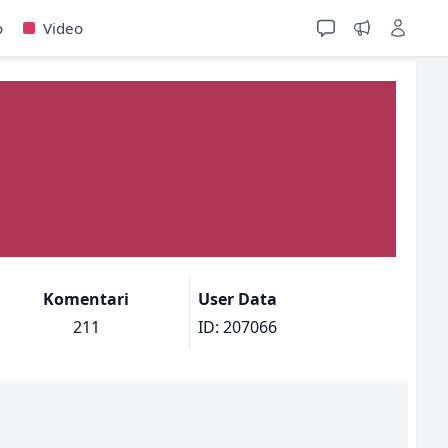
o
Video
Komentari
User Data
211
ID: 207066