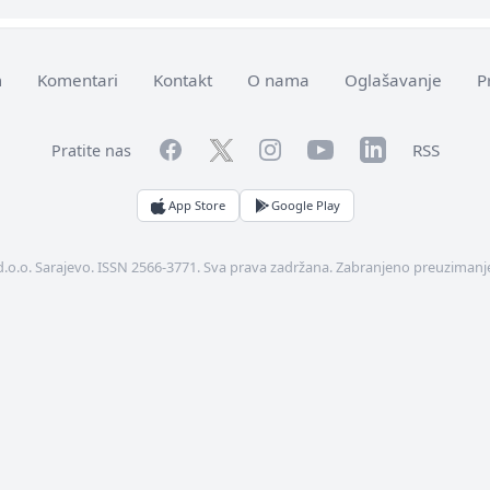
m
Komentari
Kontakt
O nama
Oglašavanje
P
Facebook
YouTube
LinkedIn
Twitter
Instagram
RSS
Pratite nas
App Store
Google Play
d.o.o. Sarajevo. ISSN 2566-3771. Sva prava zadržana. Zabranjeno preuzimanje