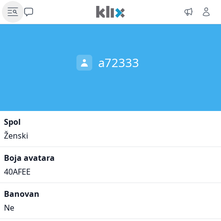
a72333
Spol
Ženski
Boja avatara
40AFEE
Banovan
Ne