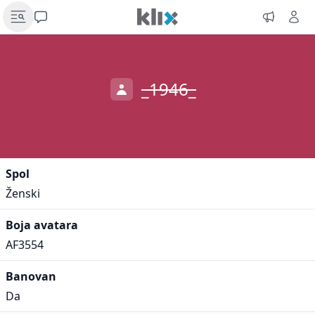
_1946_
Spol
Ženski
Boja avatara
AF3554
Banovan
Da