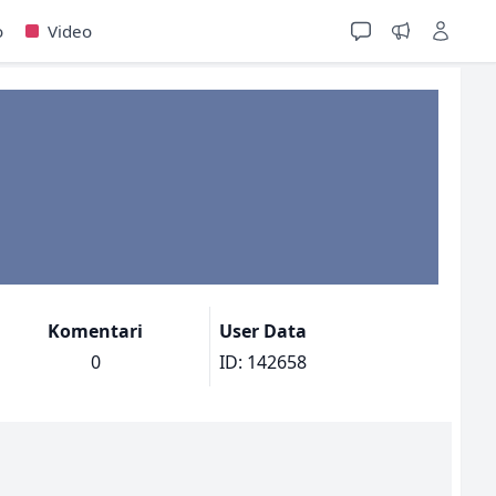
o
Video
Komentari
User Data
0
ID: 142658