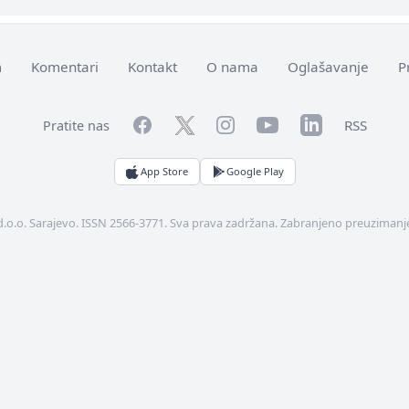
m
Komentari
Kontakt
O nama
Oglašavanje
P
Facebook
YouTube
LinkedIn
Twitter
Instagram
RSS
Pratite nas
App Store
Google Play
d.o.o. Sarajevo. ISSN 2566-3771. Sva prava zadržana. Zabranjeno preuzimanje