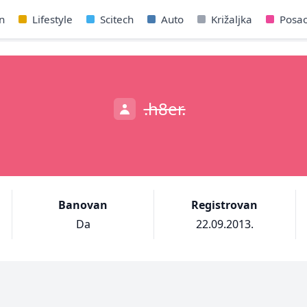
n
Lifestyle
Scitech
Auto
Križaljka
Posa
.h8er.
Banovan
Registrovan
Da
22.09.2013.