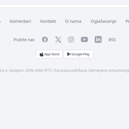
m
Komentari
Kontakt
O nama
Oglašavanje
P
Facebook
YouTube
LinkedIn
Twitter
Instagram
RSS
Pratite nas
App Store
Google Play
d.o.o. Sarajevo. ISSN 2566-3771. Sva prava zadržana. Zabranjeno preuzimanje