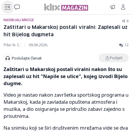
9
NASMIJALI MNOGE
Zaštitari u Makarskoj postali viralni: Zaplesali uz
hit Bijelog dugmeta
Piše: N. C.
|
09.06.2026.
12
Podijeli
Poslušajte članak
Zaštitari u Makarskoj postali viralni nakon što su
zaplesali uz hit "Napile se ulice", kojeg izvodi Bijelo
dugme.
Video je nastao nakon završetka sportskog programa u
Makarskoj, kada je zavladala opuštena atmosfera i
muzika, a dio osiguranja se pridružio zabavi zajedno s
prisutnima.
Na snimku koji se širi društvenim mrežama vide se dva