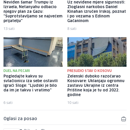
Neviđen šamar Trumpu iz
Uz neviđene mjere sigurnosti:
Izraela, Netanyahu odbacio
Zloglasni narkobos Daniel
njegov plan za Gazu:
Kinahan izručen Irskoj, poznat
"Suprotstavljamo se najvećem
i po vezama s Edinom
prijatelju"
Gačaninom
13 sati
8 sati
DUEL NA PECARI
PRESUDIO STAV O KOSOVU
Pogledajte kakvu su
Zelenski duboko razočarao
svlačionicu iza sebe ostavili
Kosovare: Uklanjaju ogromnu
igrači Sloge: "Ljudski je bilo
zastavu Ukrajine iz centra
da im je takvu i vratimo"
Prištine koja je tu od 2022.
godine
6 sati
10 sati
Oglasi za posao