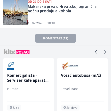
OD 21 DO 6 SATI
Makarska prva u Hrvatskoj ograničila
noćnu prodaju alkohola
15.07.2026. u 10:18
KOMENTARI (12)
Komercijalista -
Vozač autobusa (m/ž)
Serviser kafe aparata
(m/ž)
P Trade
Travel-Trans
Tuzla
Sarajevo