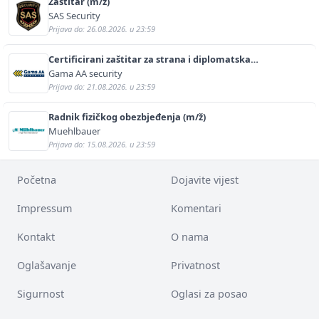
Zaštitar (m/ž)
SAS Security
Prijava do: 26.08.2026. u 23:59
Certificirani zaštitar za strana i diplomatska
predstavništva (m/ž)
Gama AA security
Prijava do: 21.08.2026. u 23:59
Radnik fizičkog obezbjeđenja (m/ž)
Muehlbauer
Prijava do: 15.08.2026. u 23:59
Početna
Dojavite vijest
Impressum
Komentari
Kontakt
O nama
Oglašavanje
Privatnost
Sigurnost
Oglasi za posao