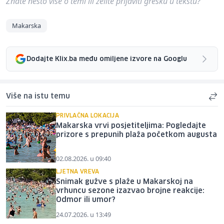
Znate nešto više o temi ili želite prijaviti grešku u tekstu?
Makarska
Dodajte Klix.ba među omiljene izvore na Googlu
Više na istu temu
PRIVLAČNA LOKACIJA
Makarska vrvi posjetiteljima: Pogledajte
prizore s prepunih plaža početkom augusta
02.08.2026. u 09:40
LJETNA VREVA
Snimak gužve s plaže u Makarskoj na
vrhuncu sezone izazvao brojne reakcije:
Odmor ili umor?
24.07.2026. u 13:49