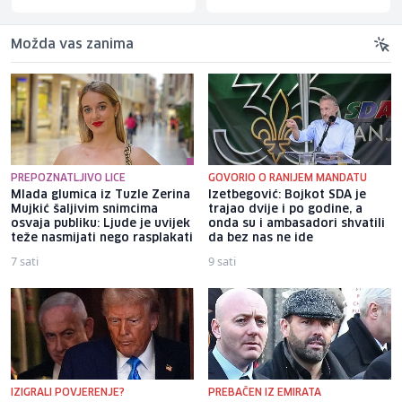
Možda vas zanima
PREPOZNATLJIVO LICE
GOVORIO O RANIJEM MANDATU
Mlada glumica iz Tuzle Zerina
Izetbegović: Bojkot SDA je
Mujkić šaljivim snimcima
trajao dvije i po godine, a
osvaja publiku: Ljude je uvijek
onda su i ambasadori shvatili
teže nasmijati nego rasplakati
da bez nas ne ide
7 sati
9 sati
IZIGRALI POVJERENJE?
PREBAČEN IZ EMIRATA