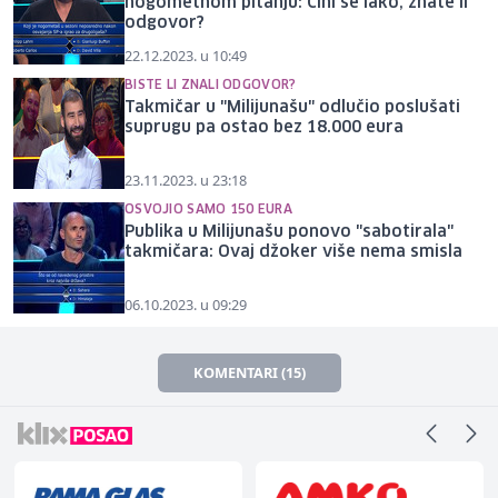
nogometnom pitanju: Čini se lako, znate li
odgovor?
22.12.2023. u 10:49
BISTE LI ZNALI ODGOVOR?
Takmičar u "Milijunašu" odlučio poslušati
suprugu pa ostao bez 18.000 eura
23.11.2023. u 23:18
OSVOJIO SAMO 150 EURA
Publika u Milijunašu ponovo "sabotirala"
takmičara: Ovaj džoker više nema smisla
06.10.2023. u 09:29
KOMENTARI (15)