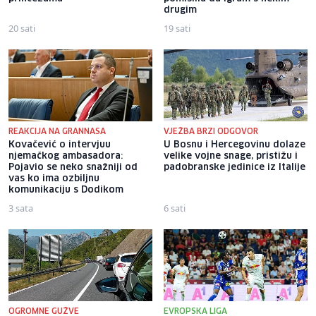
drugim
20 sati
19 sati
REAKCIJA NA GRANNASA
VJEŽBA BRZI ODGOVOR
Kovačević o intervjuu
U Bosnu i Hercegovinu dolaze
njemačkog ambasadora:
velike vojne snage, pristižu i
Pojavio se neko snažniji od
padobranske jedinice iz Italije
vas ko ima ozbiljnu
komunikaciju s Dodikom
3 sata
6 sati
OGROMNE GUŽVE
EVROPSKA LIGA