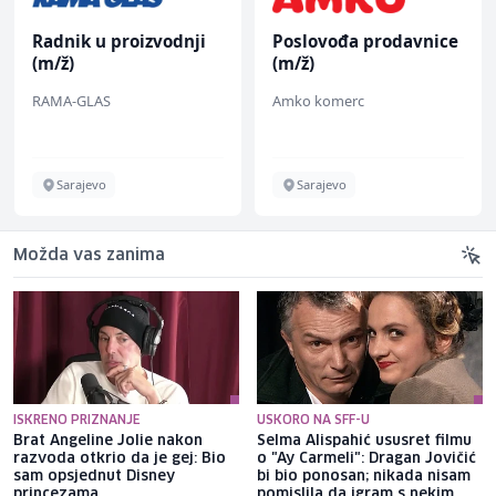
Radnik u proizvodnji
Poslovođa prodavnice
(m/ž)
(m/ž)
RAMA-GLAS
Amko komerc
Sarajevo
Sarajevo
Možda vas zanima
ISKRENO PRIZNANJE
USKORO NA SFF-U
Brat Angeline Jolie nakon
Selma Alispahić ususret filmu
razvoda otkrio da je gej: Bio
o "Ay Carmeli": Dragan Jovičić
sam opsjednut Disney
bi bio ponosan; nikada nisam
princezama
pomislila da igram s nekim