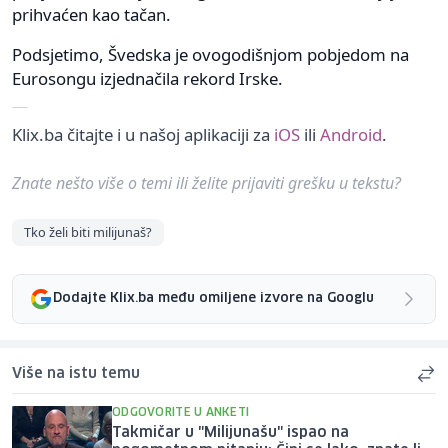
prihvaćen kao tačan.
Podsjetimo, Švedska je ovogodišnjom pobjedom na
Eurosongu izjednačila rekord Irske.
Klix.ba čitajte i u našoj aplikaciji za
iOS
ili
Android
.
Znate nešto više o temi ili želite prijaviti grešku u tekstu?
Tko želi biti milijunaš?
Dodajte Klix.ba među omiljene izvore na Googlu
Više na istu temu
ODGOVORITE U ANKETI
Takmičar u "Milijunašu" ispao na