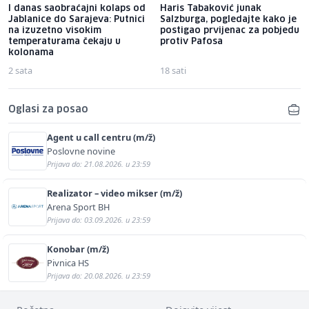
I danas saobraćajni kolaps od
Haris Tabaković junak
Jablanice do Sarajeva: Putnici
Salzburga, pogledajte kako je
na izuzetno visokim
postigao prvijenac za pobjedu
temperaturama čekaju u
protiv Pafosa
kolonama
2 sata
18 sati
Oglasi za posao
Agent u call centru (m/ž)
Poslovne novine
Prijava do: 21.08.2026. u 23:59
Realizator – video mikser (m/ž)
Arena Sport BH
Prijava do: 03.09.2026. u 23:59
Konobar (m/ž)
Pivnica HS
Prijava do: 20.08.2026. u 23:59