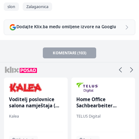
slon
Zalagaonica
Dodajte Klix.ba među omiljene izvore na Googlu
KOMENTARI (103)
Voditelj poslovnice
Home Office
salona namještaja (m/
Sachbearbeiter
ž)
(m/w/d) für einen
Kalea
TELUS Digital
bekannten deutschen
Energieversorger