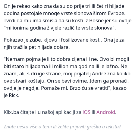
On je rekao kako zna da su do prije tri ili četiri hiljade
godina postojale mnoge vrste slonova širom Evrope.
Tvrdi da mu ima smisla da su kosti iz Bosne jer su ovdje
"milionima godina živjele različite vrste slonova".
Pokazao je zube, kljovu i fosilizovane kosti. Ona je za
njih tražila pet hiljada dolara.
"Nemam pojma je li to dobra cijena ili ne. Ovo bi mogli
biti staro hiljadama ili milionima godina ili je lažno. Ne
znam, ali, s druge strane, moj prijatelj Andre zna koliko
ove stvari koštaju. On se bavi ovime. Idem ga pronaći,
ovdje je negdje. Pomaže mi. Brzo ću se vratiti", kazao
je Rick.
Klix.ba čitajte i u našoj aplikaciji za
iOS
ili
Android
.
Znate nešto više o temi ili želite prijaviti grešku u tekstu?