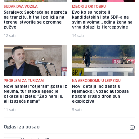
SUDAR DVA VOZILA
IZBORI U OKTOBRU
Sarajevo: Saobraćajna nesreća
Evo ko su nositelji
na tranzitu, hitna i policija na
kandidatskih lista SDP-a na
terenu, stvorile se ogromne
svim nivoima: Jedina žena na
gužve
vrhu dolazi iz Hercegovine
12 sati
14 sati
PROBLEM ZA TURIZAM
NA AERODROMU U LEIPZIGU
Novi nameti "otjerali" goste iz
Novi detalji incidenta u
Neuma, turističke agencije
Njemačkoj: Vozač autobusa
otkazale izlete: "Žao nam je,
nogom srušio dron pun
ali izuzeća nema"
eksploziva
11 sati
5 sati
Oglasi za posao