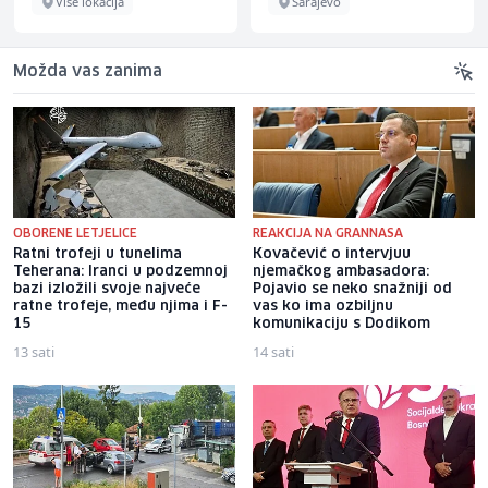
Više lokacija
Sarajevo
Možda vas zanima
OBORENE LETJELICE
REAKCIJA NA GRANNASA
Ratni trofeji u tunelima
Kovačević o intervjuu
Teherana: Iranci u podzemnoj
njemačkog ambasadora:
bazi izložili svoje najveće
Pojavio se neko snažniji od
ratne trofeje, među njima i F-
vas ko ima ozbiljnu
15
komunikaciju s Dodikom
13 sati
14 sati