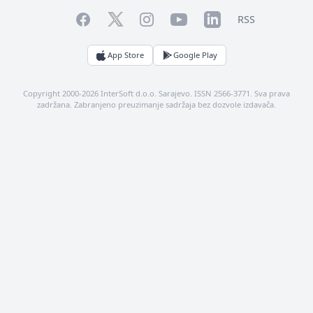
Facebook
YouTube
LinkedIn
Twitter
Instagram
RSS
App Store
Google Play
Copyright 2000-2026 InterSoft d.o.o. Sarajevo. ISSN 2566-3771. Sva prava
zadržana. Zabranjeno preuzimanje sadržaja bez dozvole izdavača.