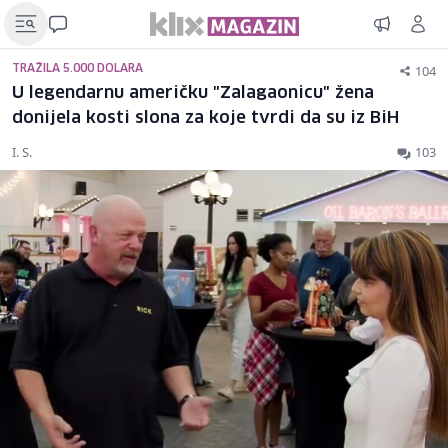
104
TRAŽILA 5.000 DOLARA
U legendarnu američku "Zalagaonicu" žena
donijela kosti slona za koje tvrdi da su iz BiH
I. S.
103