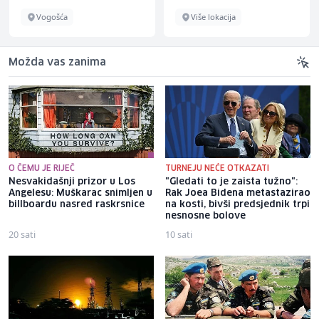
Vogošća
Više lokacija
Možda vas zanima
O ČEMU JE RIJEČ
TURNEJU NEĆE OTKAZATI
Nesvakidašnji prizor u Los
"Gledati to je zaista tužno":
Angelesu: Muškarac snimljen u
Rak Joea Bidena metastazirao
billboardu nasred raskrsnice
na kosti, bivši predsjednik trpi
nesnosne bolove
20 sati
10 sati