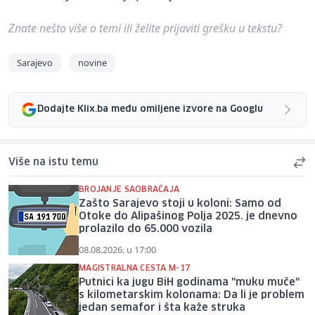
Znate nešto više o temi ili želite prijaviti grešku u tekstu?
Sarajevo
novine
Dodajte Klix.ba među omiljene izvore na Googlu
Više na istu temu
BROJANJE SAOBRAĆAJA
Zašto Sarajevo stoji u koloni: Samo od
Otoke do Alipašinog Polja 2025. je dnevno
prolazilo do 65.000 vozila
08.08.2026. u 17:00
MAGISTRALNA CESTA M-17
Putnici ka jugu BiH godinama "muku muče"
s kilometarskim kolonama: Da li je problem
jedan semafor i šta kaže struka