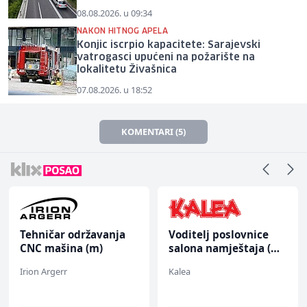
08.08.2026. u 09:34
NAKON HITNOG APELA
Konjic iscrpio kapacitete: Sarajevski
vatrogasci upućeni na požarište na
lokalitetu Živašnica
07.08.2026. u 18:52
KOMENTARI (5)
Tehničar održavanja
Voditelj poslovnice
CNC mašina (m)
salona namještaja (m/
ž)
Irion Argerr
Kalea