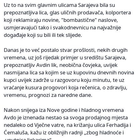
Uz to na svim glavnim ulicama Sarajeva bila su
prepoznatljiva lica, glas uličnih prodavača, kolportera
koji reklamiraju novine, "bombastične" naslove,
usmjeravajući tako i svakodnevnicu na najvažnije
događaje koji su bili ili tek slijede.
Danas je to već postalo stvar prošlosti, nekih drugih
vremena, uz još rijedak primjer u središtu Sarajeva,
prepoznatljiv Avdin lik, neobična čovjeka, uvijek
nasmijana lica sa kojim se uz kupovinu dnevnih novina
kupci uvijek zadrže u razgovoru koju minutu, te uz
vraćanje kusura progovori koja rečenica, o zdravlju,
vremenu, prognozi za naredne dane.
Nakon snijega iza Nove godine i hladnog vremena
Avdo je iznenada nestao sa svoga prodajnog mjesta
nedaleko od Vječne vatre, na križanju ulica Ferhadija i
Ćemaluša, kažu iz obližnjih radnji „zbog hladnoće i
uputnica ljekarima“.