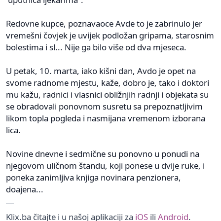
Redovne kupce, poznavaoce Avde to je zabrinulo jer
vremešni čovjek je uvijek podložan gripama, starosnim
bolestima i sl... Nije ga bilo više od dva mjeseca.
U petak, 10. marta, iako kišni dan, Avdo je opet na
svome radnome mjestu, kaže, dobro je, tako i doktori
mu kažu, radnici i vlasnici obližnjih radnji i objekata su
se obradovali ponovnom susretu sa prepoznatljivim
likom topla pogleda i nasmijana vremenom izborana
lica.
Novine dnevne i sedmične su ponovno u ponudi na
njegovom uličnom štandu, koji ponese u dvije ruke, i
poneka zanimljiva knjiga novinara penzionera,
doajena...
Klix.ba čitajte i u našoj aplikaciji za
iOS
ili
Android
.