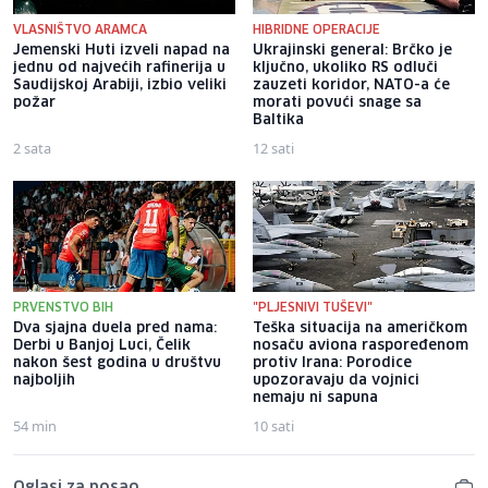
VLASNIŠTVO ARAMCA
HIBRIDNE OPERACIJE
Jemenski Huti izveli napad na
Ukrajinski general: Brčko je
jednu od najvećih rafinerija u
ključno, ukoliko RS odluči
Saudijskoj Arabiji, izbio veliki
zauzeti koridor, NATO-a će
požar
morati povući snage sa
Baltika
2 sata
12 sati
PRVENSTVO BIH
"PLJESNIVI TUŠEVI"
Dva sjajna duela pred nama:
Teška situacija na američkom
Derbi u Banjoj Luci, Čelik
nosaču aviona raspoređenom
nakon šest godina u društvu
protiv Irana: Porodice
najboljih
upozoravaju da vojnici
nemaju ni sapuna
54 min
10 sati
Oglasi za posao