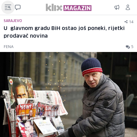
14
SARAJEVO
U glavnom gradu BiH ostao još poneki, rijetki
prodavač novina
FENA
5