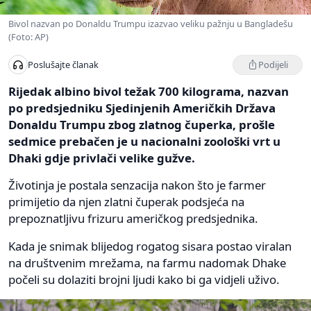
Bivol nazvan po Donaldu Trumpu izazvao veliku pažnju u Bangladešu
(Foto: AP)
Podijeli
Poslušajte članak
Rijedak albino bivol težak 700 kilograma, nazvan
po predsjedniku Sjedinjenih Američkih Država
Donaldu Trumpu zbog zlatnog čuperka, prošle
sedmice prebačen je u nacionalni zoološki vrt u
Dhaki gdje privlači velike gužve.
Životinja je postala senzacija nakon što je farmer
primijetio da njen zlatni čuperak podsjeća na
prepoznatljivu frizuru američkog predsjednika.
Kada je snimak blijedog rogatog sisara postao viralan
na društvenim mrežama, na farmu nadomak Dhake
počeli su dolaziti brojni ljudi kako bi ga vidjeli uživo.