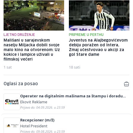
LJETNO DRUŽENJE
PRIPREME U PERTHU
Mališani u sarajevskom
Juventus na Alajbegovićevom
naselju Miljacka dobili svoje
debiju poražen od Intera,
malo kino na otvorenom: Uz
Zmaj učestvovao u akciji za
kokice i lampice uživali u
gol Stare dame
filmskoj večeri
1 sat
18 sati
Oglasi za posao
Operater na digitalnim mašinama za štampu i doradu
(m/ž)
Ekovit Reklame
Prijava do: 04.09.2026. u 23:59
Recepcioner (m/ž)
Hotel President
Prijava do: 09.08.2026. u 23:59