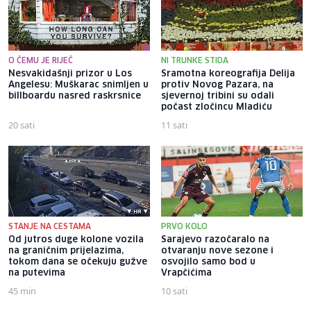
O ČEMU JE RIJEČ
NI TRUNKE STIDA
Nesvakidašnji prizor u Los
Sramotna koreografija Delija
Angelesu: Muškarac snimljen u
protiv Novog Pazara, na
billboardu nasred raskrsnice
sjevernoj tribini su odali
počast zločincu Mladiću
20 sati
11 sati
STANJE NA CESTAMA
PRVO KOLO
Od jutros duge kolone vozila
Sarajevo razočaralo na
na graničnim prijelazima,
otvaranju nove sezone i
tokom dana se očekuju gužve
osvojilo samo bod u
na putevima
Vrapčićima
45 min
10 sati