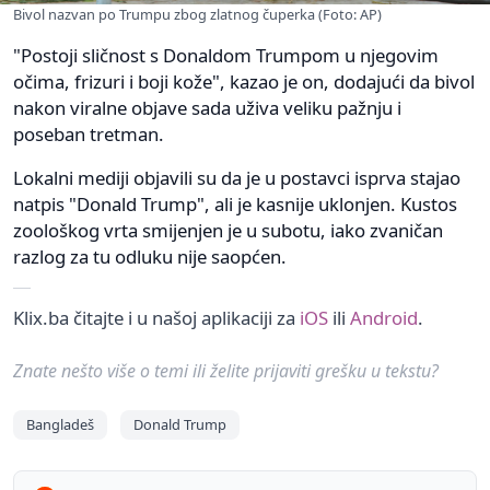
Bivol nazvan po Trumpu zbog zlatnog čuperka (Foto: AP)
"Postoji sličnost s Donaldom Trumpom u njegovim
očima, frizuri i boji kože", kazao je on, dodajući da bivol
nakon viralne objave sada uživa veliku pažnju i
poseban tretman.
Lokalni mediji objavili su da je u postavci isprva stajao
natpis "Donald Trump", ali je kasnije uklonjen. Kustos
zoološkog vrta smijenjen je u subotu, iako zvaničan
razlog za tu odluku nije saopćen.
Klix.ba čitajte i u našoj aplikaciji za
iOS
ili
Android
.
Znate nešto više o temi ili želite prijaviti grešku u tekstu?
Bangladeš
Donald Trump