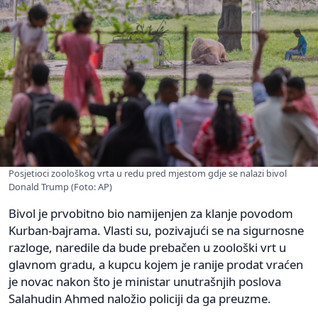
Posjetioci zoološkog vrta u redu pred mjestom gdje se nalazi bivol
Donald Trump (Foto: AP)
Bivol je prvobitno bio namijenjen za klanje povodom
Kurban-bajrama. Vlasti su, pozivajući se na sigurnosne
razloge, naredile da bude prebačen u zoološki vrt u
glavnom gradu, a kupcu kojem je ranije prodat vraćen
je novac nakon što je ministar unutrašnjih poslova
Salahudin Ahmed naložio policiji da ga preuzme.