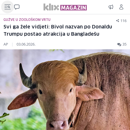
116
GUŽVE U ZOOLOŠKOM VRTU
Svi ga žele vidjeti: Bivol nazvan po Donaldu
Trumpu postao atrakcija u Bangladešu
AP
|
03.06.2026.
35