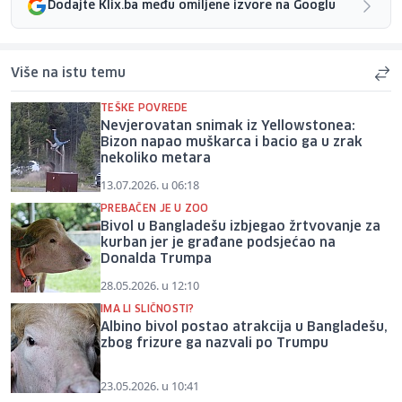
Dodajte Klix.ba među omiljene izvore na Googlu
Više na istu temu
TEŠKE POVREDE
Nevjerovatan snimak iz Yellowstonea:
Bizon napao muškarca i bacio ga u zrak
nekoliko metara
13.07.2026. u 06:18
PREBAČEN JE U ZOO
Bivol u Bangladešu izbjegao žrtvovanje za
kurban jer je građane podsjećao na
Donalda Trumpa
28.05.2026. u 12:10
IMA LI SLIČNOSTI?
Albino bivol postao atrakcija u Bangladešu,
zbog frizure ga nazvali po Trumpu
23.05.2026. u 10:41