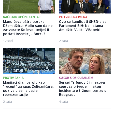
NAČELNIK OPĆINE CENTAR
POTVRĐENA IMENA
Mandićeva oštra poruka
Ovo su kandidati SNSD-a za
Džemidžiću: Molio sam da ne
Parlament BiH: Na listama
zatvarate Koševo, smiješ li
Amidžić, Vulić i Višković
poslati inspekciju Borcu?
12 sati
2 sata
PROTIV BSK-A
SUKOB S OSIGURANJEM
Manijaci digli parolu kao
Sergej Trifunović i njegova
"recept" za spas Željezničara,
supruga privedeni nakon
pozivaju se na uspjeh
incidenta u tržnom centru u
reprezentacije
Beogradu
2 sata
4 sata