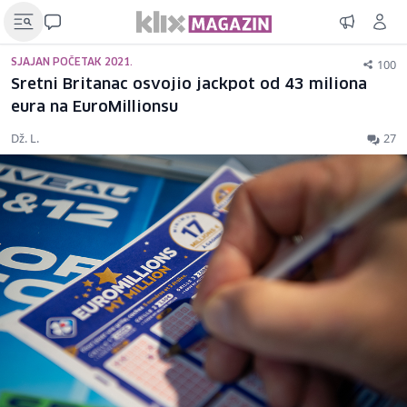
100
SJAJAN POČETAK 2021.
Sretni Britanac osvojio jackpot od 43 miliona
eura na EuroMillionsu
Dž. L.
27