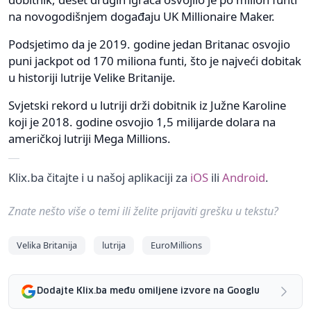
na novogodišnjem događaju UK Millionaire Maker.
Podsjetimo da je 2019. godine jedan Britanac osvojio
puni jackpot od 170 miliona funti, što je najveći dobitak
u historiji lutrije Velike Britanije.
Svjetski rekord u lutriji drži dobitnik iz Južne Karoline
koji je 2018. godine osvojio 1,5 milijarde dolara na
američkoj lutriji Mega Millions.
Klix.ba čitajte i u našoj aplikaciji za
iOS
ili
Android
.
Znate nešto više o temi ili želite prijaviti grešku u tekstu?
Velika Britanija
lutrija
EuroMillions
Dodajte Klix.ba među omiljene izvore na Googlu