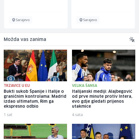
Sarajevo
Sarajevo
Možda vas zanima
TRZAVICE U EU
VELIKA ŠANSA
Bukti sukob Španije i Italije o
Italijanski mediji: Alajbegović
graničnim kontrolama: Madrid
od prve minute protiv Intera,
izdao ultimatum, Rim ga
evo gdje gledati prijenos
ekspresno odbio
utakmice
1 sat
4 sata