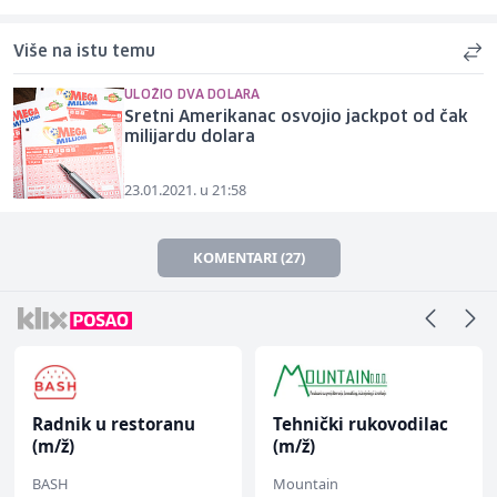
Više na istu temu
ULOŽIO DVA DOLARA
Sretni Amerikanac osvojio jackpot od čak
milijardu dolara
23.01.2021. u 21:58
KOMENTARI (27)
Radnik u restoranu
Tehnički rukovodilac
(m/ž)
(m/ž)
BASH
Mountain