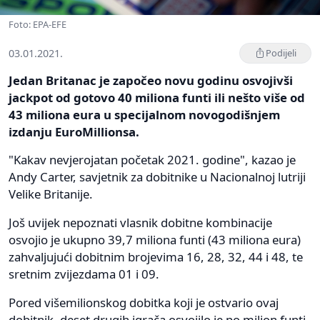
Foto: EPA-EFE
03.01.2021.
Podijeli
Jedan Britanac je započeo novu godinu osvojivši
jackpot od gotovo 40 miliona funti ili nešto više od
43 miliona eura u specijalnom novogodišnjem
izdanju EuroMillionsa.
"Kakav nevjerojatan početak 2021. godine", kazao je
Andy Carter, savjetnik za dobitnike u Nacionalnoj lutriji
Velike Britanije.
Još uvijek nepoznati vlasnik dobitne kombinacije
osvojio je ukupno 39,7 miliona funti (43 miliona eura)
zahvaljujući dobitnim brojevima 16, 28, 32, 44 i 48, te
sretnim zvijezdama 01 i 09.
Pored višemilionskog dobitka koji je ostvario ovaj
dobitnik, deset drugih igrača osvojilo je po milion funti