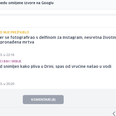
među omiljene izvore na Googlu
E NIJE PREŽIVJELO
er se fotografirao s delfinom za Instagram, nesretna životin
e pronađena mrtva
3. u 22:16
I BIH I SRBIJE
 snimljen kako pliva u Drini, spas od vrućine našao u vodi
3. u 20:20
KOMENTARI (8)