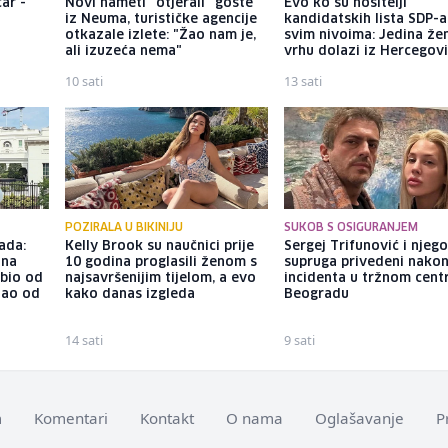
ar -
Novi nameti "otjerali" goste
Evo ko su nositelji
iz Neuma, turističke agencije
kandidatskih lista SDP-a
otkazale izlete: "Žao nam je,
svim nivoima: Jedina že
ali izuzeća nema"
vrhu dolazi iz Hercegov
10 sati
13 sati
POZIRALA U BIKINIJU
SUKOB S OSIGURANJEM
ada:
Kelly Brook su naučnici prije
Sergej Trifunović i njeg
ina
10 godina proglasili ženom s
supruga privedeni nako
ubio od
najsavršenijim tijelom, a evo
incidenta u tržnom cent
tao od
kako danas izgleda
Beogradu
14 sati
9 sati
m
Komentari
Kontakt
O nama
Oglašavanje
P