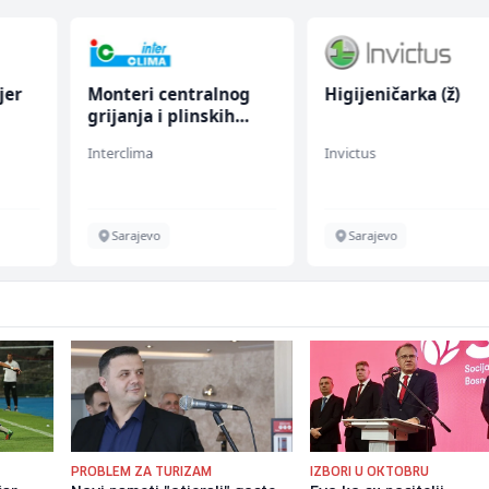
jer
Monteri centralnog
Higijeničarka (ž)
grijanja i plinskih
instalacija (m)
Interclima
Invictus
Sarajevo
Sarajevo
PROBLEM ZA TURIZAM
IZBORI U OKTOBRU