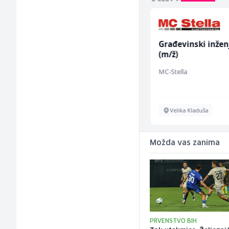
Monteri ventilacije i
Građevinski inžen
klimatizacije (m)
(m/ž)
Interclima
MC-Stella
Sarajevo
Velika Kladuša
Možda vas zanima
PRVENSTVO BIH