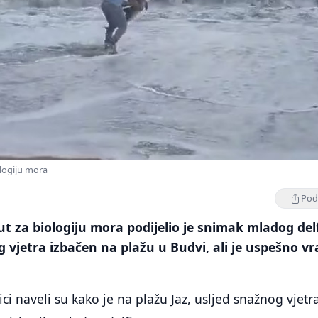
ologiju mora
Podi
ut za biologiju mora podijelio je snimak mladog del
og vjetra izbačen na plažu u Budvi, ali je uspešno v
i naveli su kako je na plažu Jaz, usljed snažnog vjetra