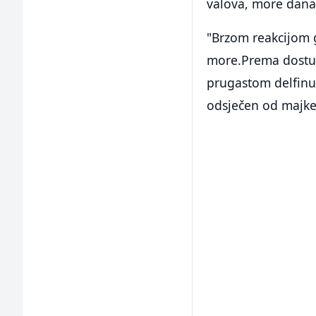
valova, more danas
"Brzom reakcijom g
more.Prema dostu
prugastom delfinu
odsječen od majke