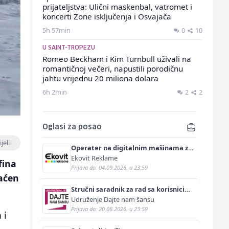
prijateljstva: Ulični maskenbal, vatromet i
koncerti Zone isključenja i Osvajača
5h 57min
0
10
U SAINT-TROPEZU
Romeo Beckham i Kim Turnbull uživali na
romantičnoj večeri, napustili porodičnu
jahtu vrijednu 20 miliona dolara
6h 2min
2
2
Oglasi za posao
jeli
Operater na digitalnim mašinama za
štampu i doradu (m/ž)
Ekovit Reklame
fina
Prijava do: 04.09.2026. u 23:59
raćen
Stručni saradnik za rad sa korisnicima
(m/ž)
Udruženje Dajte nam šansu
Prijava do: 20.08.2026. u 23:59
 i