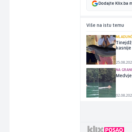
Dodajte Klix.ba 
Više na istu temu
MLADUNČ
Tinejdž
kasnij
25.08.202
NA GRANIC
Medvjed
02.08.202