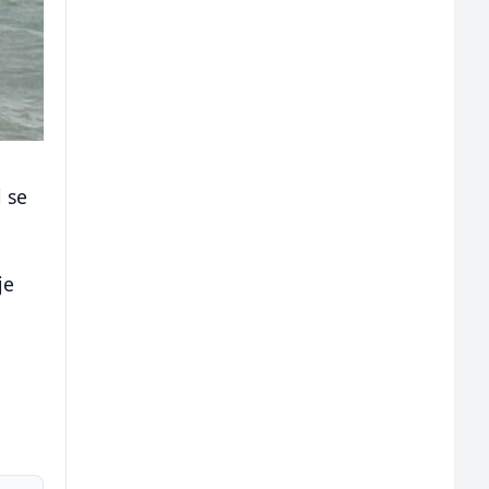
i se
je