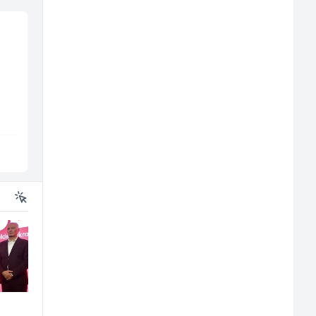
Vozač autobusa (m/ž)
Monter centralnog
grijanja (m)
Travel-Trans
Mountain
Sarajevo
Sarajevo