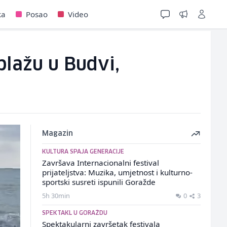
ka
Posao
Video
plažu u Budvi,
Magazin
KULTURA SPAJA GENERACIJE
Završava Internacionalni festival
prijateljstva: Muzika, umjetnost i kulturno-
sportski susreti ispunili Goražde
5h 30min
0
3
SPEKTAKL U GORAŽDU
Spektakularni završetak festivala