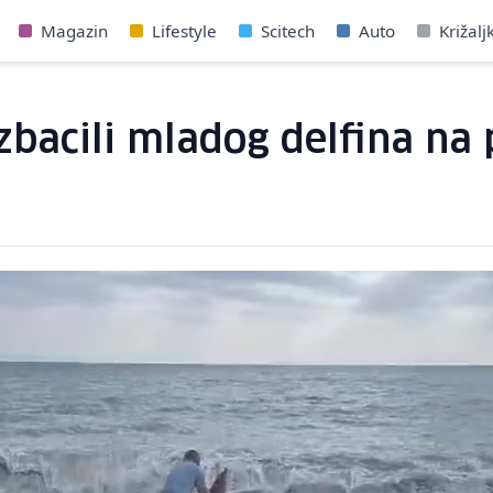
Magazin
Lifestyle
Scitech
Auto
Križalj
izbacili mladog delfina na 