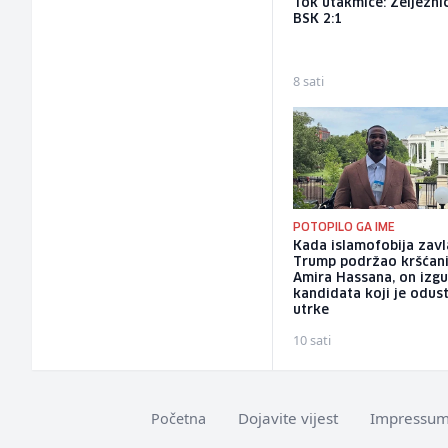
Tok utakmice: Željeznič
BSK 2:1
8 sati
POTOPILO GA IME
Kada islamofobija zavl
Trump podržao kršćan
Amira Hassana, on izg
kandidata koji je odus
utrke
10 sati
Dojavite vijest
Impressu
Početna