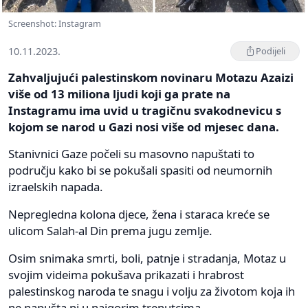
Screenshot: Instagram
10.11.2023.
Podijeli
Zahvaljujući palestinskom novinaru Motazu Azaizi
više od 13 miliona ljudi koji ga prate na
Instagramu ima uvid u tragičnu svakodnevicu s
kojom se narod u Gazi nosi više od mjesec dana.
Stanivnici Gaze počeli su masovno napuštati to
području kako bi se pokušali spasiti od neumornih
izraelskih napada.
Nepregledna kolona djece, žena i staraca kreće se
ulicom Salah-al Din prema jugu zemlje.
Osim snimaka smrti, boli, patnje i stradanja, Motaz u
svojim videima pokušava prikazati i hrabrost
palestinskog naroda te snagu i volju za životom koja ih
ne napušta ni u najgorim trenutcima.