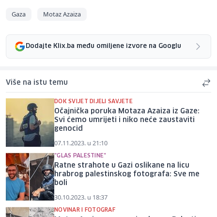
Gaza
Motaz Azaiza
Dodajte Klix.ba među omiljene izvore na Googlu
Više na istu temu
DOK SVIJET DIJELI SAVJETE
Očajnička poruka Motaza Azaiza iz Gaze:
Svi ćemo umrijeti i niko neće zaustaviti
genocid
07.11.2023. u 21:10
"GLAS PALESTINE"
Ratne strahote u Gazi oslikane na licu
hrabrog palestinskog fotografa: Sve me
boli
30.10.2023. u 18:37
NOVINAR I FOTOGRAF