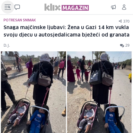
370
POTRESAN SNIMAK
Snaga majčinske ljubavi: Žena u Gazi 14 km vukla
svoju djecu u autosjedalicama bježeći od granata
D. J.
29