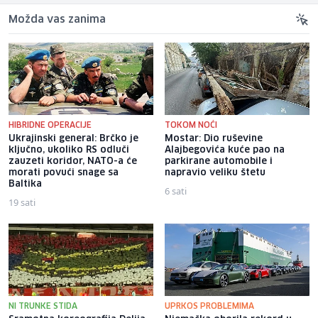
Možda vas zanima
HIBRIDNE OPERACIJE
TOKOM NOĆI
Ukrajinski general: Brčko je
Mostar: Dio ruševine
ključno, ukoliko RS odluči
Alajbegovića kuće pao na
zauzeti koridor, NATO-a će
parkirane automobile i
morati povući snage sa
napravio veliku štetu
Baltika
6 sati
19 sati
NI TRUNKE STIDA
UPRKOS PROBLEMIMA