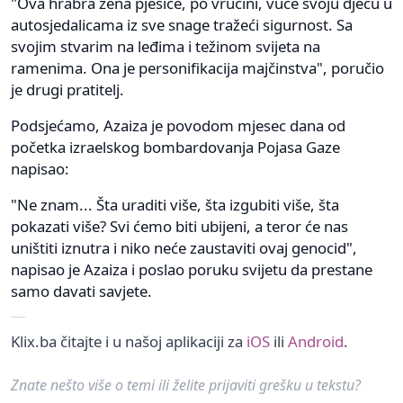
"Ova hrabra žena pješice, po vrućini, vuče svoju djecu u
autosjedalicama iz sve snage tražeći sigurnost. Sa
svojim stvarim na leđima i težinom svijeta na
ramenima. Ona je personifikacija majčinstva", poručio
je drugi pratitelj.
Podsjećamo, Azaiza je povodom mjesec dana od
početka izraelskog bombardovanja Pojasa Gaze
napisao:
"Ne znam... Šta uraditi više, šta izgubiti više, šta
pokazati više? Svi ćemo biti ubijeni, a teror će nas
uništiti iznutra i niko neće zaustaviti ovaj genocid",
napisao je Azaiza i poslao poruku svijetu da prestane
samo davati savjete.
Klix.ba čitajte i u našoj aplikaciji za
iOS
ili
Android
.
Znate nešto više o temi ili želite prijaviti grešku u tekstu?