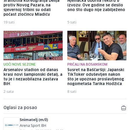
Sramotna koreografija Delija
Njemačka oborila rekord u
protiv Novog Pazara, na
izvozu: Ove godine se desilo
sjevernoj tribini su odali
ono što dugo nije zabilježeno
počast zločincu Mladiću
19 sati
5 sati
UOČI NOVE SEZONE
PRIČALI NA BOSANSKOM
Arsenalov stadion od danas
Susret na Baščaršiji: Japanski
krasi novi šampionski detalj, a
TikToker oduševljen nakon
tu je i nezaobilazna zastava
što je upoznao proslavljenog
BiH
nogometaša Tarika Hodžića
2 sata
8 sati
Oglasi za posao
Snimatelj (m/ž)
Arena Sport BH