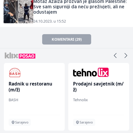
Motaz Azaiza prozvan je glasom Palestine:
Sve sam sigurniji da neću preživjeti, ali ne
odustajem
24.10.2023. u 15:52
KOMENTARI (29)
Radnik u restoranu
Prodajni savjetnik (m/
(m/ž)
ž)
BASH
Tehnolix
Sarajevo
Sarajevo