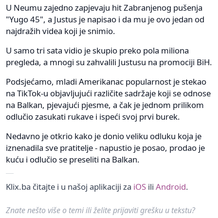
U Neumu zajedno zapjevaju hit Zabranjenog pušenja
"Yugo 45", a Justus je napisao i da mu je ovo jedan od
najdražih videa koji je snimio.
U samo tri sata vidio je skupio preko pola miliona
pregleda, a mnogi su zahvalili Justusu na promociji BiH.
Podsjećamo, mladi Amerikanac popularnost je stekao
na TikTok-u objavljujući različite sadržaje koji se odnose
na Balkan, pjevajući pjesme, a čak je jednom prilikom
odlučio zasukati rukave i ispeći svoj prvi burek.
Nedavno je otkrio kako je donio veliku odluku koja je
iznenadila sve pratitelje - napustio je posao, prodao je
kuću i odlučio se preseliti na Balkan.
Klix.ba čitajte i u našoj aplikaciji za
iOS
ili
Android
.
Znate nešto više o temi ili želite prijaviti grešku u tekstu?