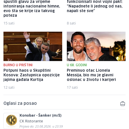
spustili glavu za vrijeme
funkcionisati novi vojni pakt:
intoniranja nacionalne himne,
"Napadnete li jednog od nas,
evo šta se krije iza takvog
napali ste sve"
poteza
15 sati
8 sati
BURNO U PRIŠTINI
U 68. GODINI
Potpuni haos u Skupštini
Preminuo otac Lionela
Kosova: Zastupnica opozicije
Messija, bio mu je glavni
jajima gađala Kurtija
oslonac u životu i karijeri
12 sati
17 sati
Oglasi za posao
Konobar - Šanker (m/ž)
CK Ristorante
Prijava do: 23.08.2026. u 23:59