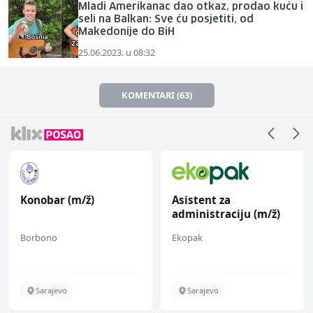
Mladi Amerikanac dao otkaz, prodao kuću i
seli na Balkan: Sve ću posjetiti, od
Makedonije do BiH
25.06.2023. u 08:32
KOMENTARI (63)
Konobar (m/ž)
Asistent za
administraciju (m/ž)
Borbono
Ekopak
Sarajevo
Sarajevo