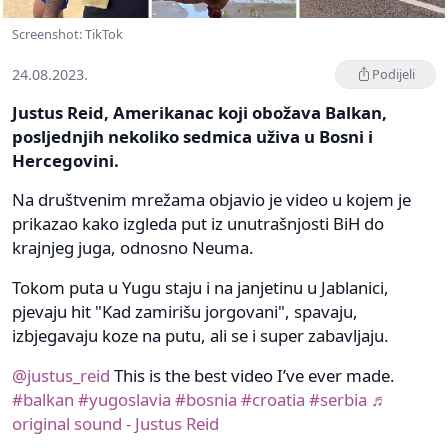
Screenshot: TikTok
24.08.2023.
Podijeli
Justus Reid, Amerikanac koji obožava Balkan,
posljednjih nekoliko sedmica uživa u Bosni i
Hercegovini.
Na društvenim mrežama objavio je video u kojem je
prikazao kako izgleda put iz unutrašnjosti BiH do
krajnjeg juga, odnosno Neuma.
Tokom puta u Yugu staju i na janjetinu u Jablanici,
pjevaju hit "Kad zamirišu jorgovani", spavaju,
izbjegavaju koze na putu, ali se i super zabavljaju.
@justus_reid
This is the best video I’ve ever made.
#balkan
#yugoslavia
#bosnia
#croatia
#serbia
♬
original sound - Justus Reid