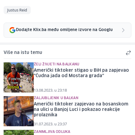
Justus Reid
Dodajte Klix.ba među omiljene izvore na Googlu
Više na istu temu
ŽELI ŽIVJETI NA BALKANU
Američki tiktoker stigao u BiH pa zapjevao
"Čudna jada od Mostara grada"
13.08.2023. u 23:18
ZALJUBLJENIK U BALKAN
Američki tiktoker zapjevao na bosanskom
na ulici u Banjoj Luci i pokazao reakcije
prolaznika
31.07.2023. u 23:37
ZANIMLJIVA ODLUKA