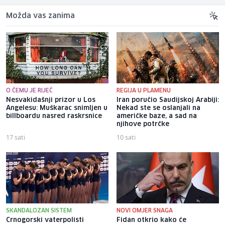
Možda vas zanima
O ČEMU JE RIJEČ
REGIJA U PLAMENU
Nesvakidašnji prizor u Los
Iran poručio Saudijskoj Arabiji:
Angelesu: Muškarac snimljen u
Nekad ste se oslanjali na
billboardu nasred raskrsnice
američke baze, a sad na
njihove potrčke
17 sati
10 sati
SKANDALOZAN SISTEM
NOVI OMJER SNAGA
Crnogorski vaterpolisti
Fidan otkrio kako će