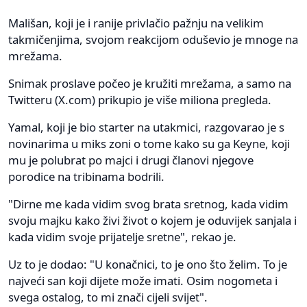
Mališan, koji je i ranije privlačio pažnju na velikim
takmičenjima, svojom reakcijom oduševio je mnoge na
mrežama.
Snimak proslave počeo je kružiti mrežama, a samo na
Twitteru (X.com) prikupio je više miliona pregleda.
Yamal, koji je bio starter na utakmici, razgovarao je s
novinarima u miks zoni o tome kako su ga Keyne, koji
mu je polubrat po majci i drugi članovi njegove
porodice na tribinama bodrili.
"Dirne me kada vidim svog brata sretnog, kada vidim
svoju majku kako živi život o kojem je oduvijek sanjala i
kada vidim svoje prijatelje sretne", rekao je.
Uz to je dodao: "U konačnici, to je ono što želim. To je
najveći san koji dijete može imati. Osim nogometa i
svega ostalog, to mi znači cijeli svijet".