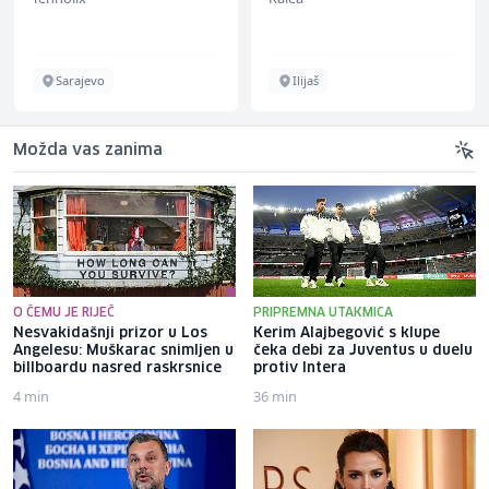
Sarajevo
Ilijaš
Možda vas zanima
O ČEMU JE RIJEČ
PRIPREMNA UTAKMICA
Nesvakidašnji prizor u Los
Kerim Alajbegović s klupe
Angelesu: Muškarac snimljen u
čeka debi za Juventus u duelu
billboardu nasred raskrsnice
protiv Intera
4 min
36 min