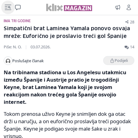
28
IMA TRI GODINE
Simpatični brat Laminea Yamala ponovo osvaja
mreže: Euforično je proslavio treći gol Španije
Piše: N. O.
|
03.07.2026.
14
Podijeli
Poslušajte članak
Na tribinama stadiona u Los Angelesu utakmicu
između Španije i Austrije pratio je trogodišnji
Keyne, brat Laminea Yamala koji je svojom
reakcijom nakon trećeg gola Španije osvojio
internet.
Tokom prenosa uživo Keyne je snimljen dok ga otac
drži u naručju, a on euforično proslavlja treći pogodak
Španije. Keyne je podigao svoje male šake u zrak i
vrisnuo.