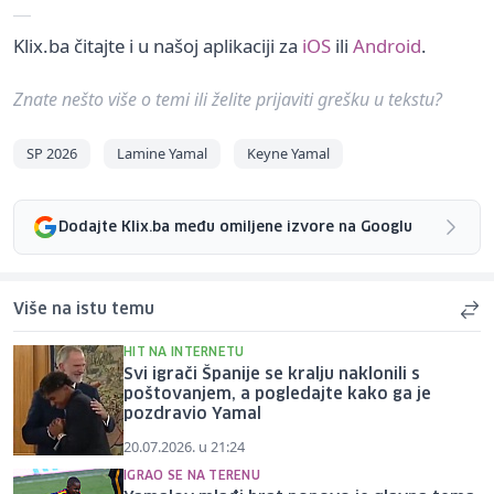
Klix.ba čitajte i u našoj aplikaciji za
iOS
ili
Android
.
Znate nešto više o temi ili želite prijaviti grešku u tekstu?
SP 2026
Lamine Yamal
Keyne Yamal
Dodajte Klix.ba među omiljene izvore na Googlu
Više na istu temu
HIT NA INTERNETU
Svi igrači Španije se kralju naklonili s
poštovanjem, a pogledajte kako ga je
pozdravio Yamal
20.07.2026. u 21:24
IGRAO SE NA TERENU