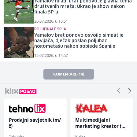
Yamalov mlađi brat ponovo je glavna tema
društvenih mreža: Ukrao je show nakon
finala SP-a
20.07.2026. u 15:51
POLUFINALE SP-A
Yamalov brat ponovo osvojio simpatije
navijača, dječak poslao poljubac
nogometašu nakon pobjede Španije
15.07.2026. u 14:57
KOMENTARI (14)
Prodajni savjetnik (m/
Multimedijalni
ž)
marketing kreator (m/
ž)
Tehnolix
Kalea