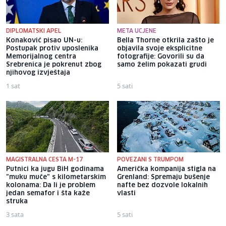
DIPLOMATSKI APEL
META UCJENE
Konaković pisao UN-u:
Bella Thorne otkrila zašto je
Postupak protiv uposlenika
objavila svoje eksplicitne
Memorijalnog centra
fotografije: Govorili su da
Srebrenica je pokrenut zbog
samo želim pokazati grudi
njihovog izvještaja
1 sat
5 sati
MAGISTRALNA CESTA M-17
POVEZANI S TRUMPOM
Putnici ka jugu BiH godinama
Američka kompanija stigla na
"muku muče" s kilometarskim
Grenland: Spremaju bušenje
kolonama: Da li je problem
nafte bez dozvole lokalnih
jedan semafor i šta kaže
vlasti
struka
3 sata
5 sati