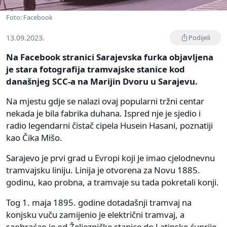
Foto: Facebook
13.09.2023.
Podijeli
Na Facebook stranici Sarajevska furka objavljena
je stara fotografija tramvajske stanice kod
današnjeg SCC-a na Marijin Dvoru u Sarajevu.
Na mjestu gdje se nalazi ovaj popularni tržni centar
nekada je bila fabrika duhana. Ispred nje je sjedio i
radio legendarni čistač cipela Husein Hasani, poznatiji
kao Čika Mišo.
Sarajevo je prvi grad u Evropi koji je imao cjelodnevnu
tramvajsku liniju. Linija je otvorena za Novu 1885.
godinu, kao probna, a tramvaje su tada pokretali konji.
Tog 1. maja 1895. godine dotadašnji tramvaj na
konjsku vuču zamijenio je električni tramvaj, a
saobraćao je od Željezničke stanice do Latinske ćuprije.