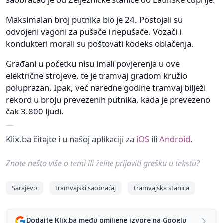
Maksimalan broj putnika bio je 24. Postojali su
odvojeni vagoni za pušače i nepušače. Vozači i
kondukteri morali su poštovati kodeks oblačenja.
Građani u početku nisu imali povjerenja u ove
električne strojeve, te je tramvaj gradom kružio
poluprazan. Ipak, već naredne godine tramvaj bilježi
rekord u broju prevezenih putnika, kada je prevezeno
čak 3.800 ljudi.
Klix.ba čitajte i u našoj aplikaciji za
iOS
ili
Android
.
Znate nešto više o temi ili želite prijaviti grešku u tekstu?
Sarajevo
tramvajski saobraćaj
tramvajska stanica
Dodajte Klix.ba među omiljene izvore na Googlu