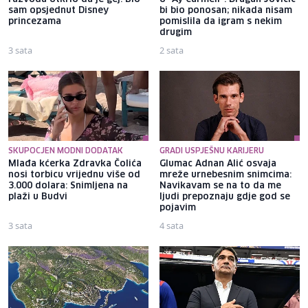
sam opsjednut Disney
bi bio ponosan; nikada nisam
princezama
pomislila da igram s nekim
drugim
3 sata
2 sata
SKUPOCJEN MODNI DODATAK
GRADI USPJEŠNU KARIJERU
Mlađa kćerka Zdravka Čolića
Glumac Adnan Alić osvaja
nosi torbicu vrijednu više od
mreže urnebesnim snimcima:
3.000 dolara: Snimljena na
Navikavam se na to da me
plaži u Budvi
ljudi prepoznaju gdje god se
pojavim
3 sata
4 sata