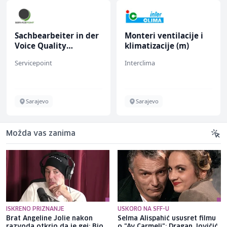
Sachbearbeiter in der
Monteri ventilacije i
Voice Quality
klimatizacije (m)
Management (m/w)
Servicepoint
Interclima
Sarajevo
Sarajevo
Možda vas zanima
ISKRENO PRIZNANJE
USKORO NA SFF-U
Brat Angeline Jolie nakon
Selma Alispahić ususret filmu
razvoda otkrio da je gej: Bio
o "Ay Carmeli": Dragan Jovičić