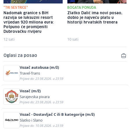
"TRI SESTRICE"
BOGATA PONUDA
Nadomak granice s BiH
Zlatko Dalić ima novi posao,
razvija se luksuzni resort
dobio je najveću platu u
vrijedan 920 miliona eura:
historiji hrvatskih trenera
Potpuno će promijeniti
Dubrovačku rivijeru
12 sati
10 sati
Oglasi za posao
Vozač autobusa (m/ž)
Travel-Trans
Prijava do: 23.08.2026. u 23:59
Vozač (m/ž)
Sarajevska pivara
Prijava do: 23.08.2026. u 23:59
Vozač - Dostavljač C ili B kategorije (m/ž)
Slatko i Slano
Prijava do: 10.08.2026. u 23:59