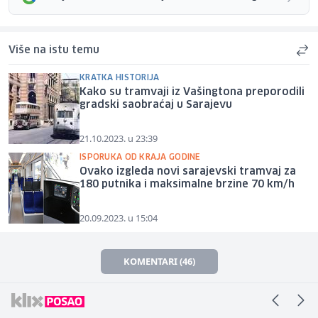
Više na istu temu
KRATKA HISTORIJA
Kako su tramvaji iz Vašingtona preporodili
gradski saobraćaj u Sarajevu
21.10.2023. u 23:39
ISPORUKA OD KRAJA GODINE
Ovako izgleda novi sarajevski tramvaj za
180 putnika i maksimalne brzine 70 km/h
20.09.2023. u 15:04
KOMENTARI (46)