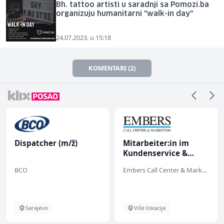
Bh. tattoo artisti u saradnji sa Pomozi.ba
organizuju humanitarni "walk-in day"
24.07.2023. u 15:18
KOMENTARI (2)
Dispatcher (m/ž)
Mitarbeiter:in im
Kundenservice &
Support (m/w/d)
BCO
Embers Call Center & Marketing
Sarajevo
Više lokacija