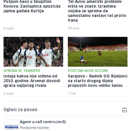
Potpuni haos u Skupštini
Tel Avivu američki problemi
Kosova: Zastupnica opozicije
ništa ne znače: Izraelska
jajima gađala Kurtija
vojska se sprema da
samostalno nastavi rat protiv
Irana
4 sata
53 min
SPREMA SE TRANSFER
POČETAK NOVE SEZONE
Izdaja kakva nije viđena od
Sarajevo - Radnik 0:0: Bijeljinci
2010. godine: Arsenal dovodi
na startu drugog dijela
igrača najljućeg rivala
propustili novu veliku šansu
2 sata
1 sat
Oglasi za posao
Agent u call centru (m/ž)
Poslovne novine