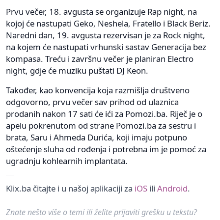
Prvu večer, 18. avgusta se organizuje Rap night, na
kojoj će nastupati Geko, Neshela, Fratello i Black Beriz.
Naredni dan, 19. avgusta rezervisan je za Rock night,
na kojem će nastupati vrhunski sastav Generacija bez
kompasa. Treću i završnu večer je planiran Electro
night, gdje će muziku puštati DJ Keon.
Također, kao konvencija koja razmišlja društveno
odgovorno, prvu večer sav prihod od ulaznica
prodanih nakon 17 sati će ići za Pomozi.ba. Riječ je o
apelu pokrenutom od strane Pomozi.ba za sestru i
brata, Saru i Ahmeda Durića, koji imaju potpuno
oštećenje sluha od rođenja i potrebna im je pomoć za
ugradnju kohlearnih implantata.
Klix.ba čitajte i u našoj aplikaciji za
iOS
ili
Android
.
Znate nešto više o temi ili želite prijaviti grešku u tekstu?