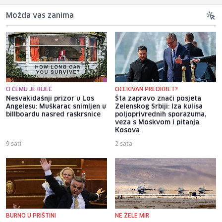
Možda vas zanima
O ČEMU JE RIJEČ
OČEKIVAN PREOKRET?
Nesvakidašnji prizor u Los
Šta zapravo znači posjeta
Angelesu: Muškarac snimljen u
Zelenskog Srbiji: Iza kulisa
billboardu nasred raskrsnice
poljoprivrednih sporazuma,
veza s Moskvom i pitanja
Kosova
9 sati
2 sata
BURNO U PRIŠTINI
NE ŽELE MIR