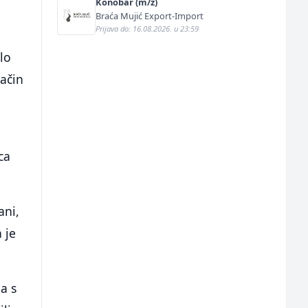
Konobar (m/ž)
Braća Mujić Export-Import
Prijava do: 16.08.2026. u 23:59
ilo
ačin
ca
ani,
a je
 a s