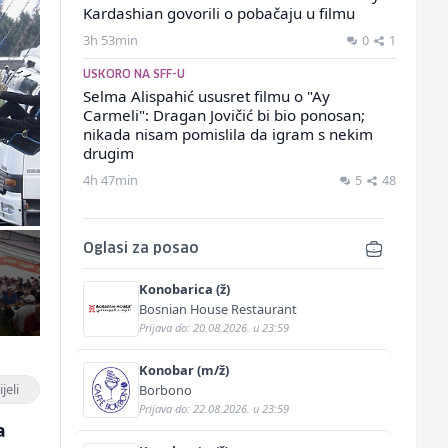
Kardashian govorili o pobačaju u filmu
3h 53min
0
1
USKORO NA SFF-U
Selma Alispahić ususret filmu o "Ay
Carmeli": Dragan Jovičić bi bio ponosan;
nikada nisam pomislila da igram s nekim
drugim
4h 47min
5
48
Oglasi za posao
Konobarica (ž)
Bosnian House Restaurant
Prijava do: 20.08.2026. u 23:59
Konobar (m/ž)
jeli
Borbono
Prijava do: 22.08.2026. u 23:59
a