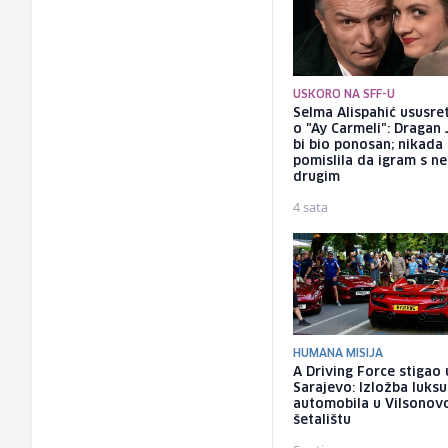
USKORO NA SFF-U
Selma Alispahić ususret
o "Ay Carmeli": Dragan 
bi bio ponosan; nikada
pomislila da igram s n
drugim
4 sata
HUMANA MISIJA
A Driving Force stigao 
Sarajevo: Izložba luks
automobila u Vilsono
šetalištu