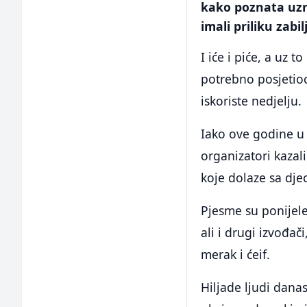
kako poznata uzreč
imali priliku zabil
I iće i piće, a uz t
potrebno posjetio
iskoriste nedjelju.
Iako ove godine u 
organizatori kazali
koje dolaze sa dje
Pjesme su ponijele 
ali i drugi izvođači
merak i ćeif.
Hiljade ljudi danas