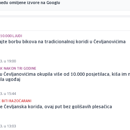
među omiljene izvore na Googlu
10.000 LJUDI
jte borbu bikova na tradicionalnoj koridi u Čevljanovićima
3. u 19:00
K NAKON TRI GODINE
u Čevljanovićima okupila više od 10.000 posjetilaca, kiša im n
la ugođaj
3. u 15:44
 BITI RAZOČARANI
e Čevljanska korida, ovaj put bez golišavih plesačica
3. u 13:03