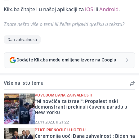
Klix.ba čitajte i u našoj aplikaciji za
iOS
ili
Android
.
Znate nešto više o temi ili želite prijaviti grešku u tekstu?
Dan zahvalnosti
Dodajte Klix.ba među omiljene izvore na Googlu
Više na istu temu
POVODOM DANA ZAHVALNOSTI
"Ni novčića za Izrael": Propalestinski
demonstranti prekinuli čuvenu paradu u
New Yorku
23.11.2023. u 21:22
PTICE PRENOĆILE U HOTELU
Ceremonija uoči Dana zahvalnosti: Biden na