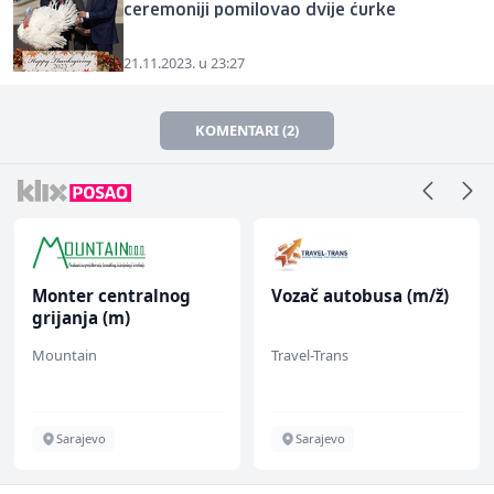
ceremoniji pomilovao dvije ćurke
21.11.2023. u 23:27
KOMENTARI (2)
Vozač autobusa (m/ž)
Multimedijalni
marketing kreator (m/
ž)
Travel-Trans
Kalea
Sarajevo
Ilijaš