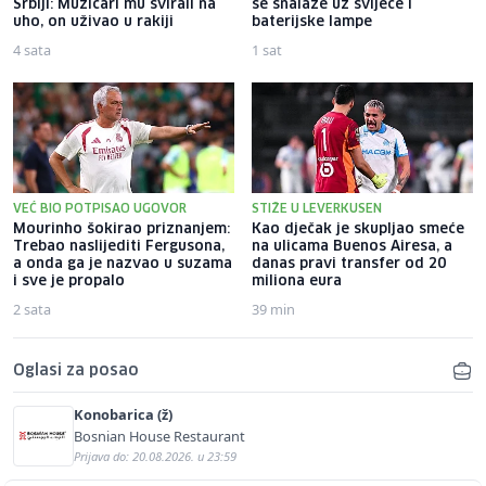
Srbiji: Muzičari mu svirali na
se snalaze uz svijeće i
uho, on uživao u rakiji
baterijske lampe
4 sata
1 sat
VEĆ BIO POTPISAO UGOVOR
STIŽE U LEVERKUSEN
Mourinho šokirao priznanjem:
Kao dječak je skupljao smeće
Trebao naslijediti Fergusona,
na ulicama Buenos Airesa, a
a onda ga je nazvao u suzama
danas pravi transfer od 20
i sve je propalo
miliona eura
2 sata
39 min
Oglasi za posao
Konobarica (ž)
Bosnian House Restaurant
Prijava do: 20.08.2026. u 23:59