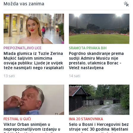
Možda vas zanima
PREPOZNATLJIVO LICE
SRAMOTA PRVAKA BIH
Mlada glumica iz Tuzle Zerina
Pogrdno skandiranje prema
Mujkić šaljivim snimcima
sudiji Admiru Musiću nije
osvaja publiku: Ljude je uvijek
prestalo, utakmica Borac -
teže nasmijati nego rasplakati
Velež nastavljena
13 sati
14 sati
FESTIVAL U GUČI
IMA 20 STANOVNIKA
Viktor Orban snimljen u
Selo u Bosni i Hercegovini bez
neprepoznatljivom izdanju u
struje već 30 godina: Mještani