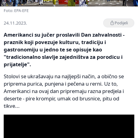
Foto: EPA-EFE
24.11.2023.
Podijeli
Amerikanci su jučer proslavili Dan zahvalnosti -
praznik koji povezuje kulturu, tradiciju i
gastronomiju u jedno te se opisuje kao
"tradicionalno slavlje zajedništva za porodicu i
prijatelje".
Stolovi se ukrašavaju na najljepši način, a obično se
priprema purica, punjena i pečena u rerni. Uz to,
Amerikanci na ovaj dan pripremaju razna predjela i
deserte - pire krompir, umak od brusnice, pitu od
tikve...