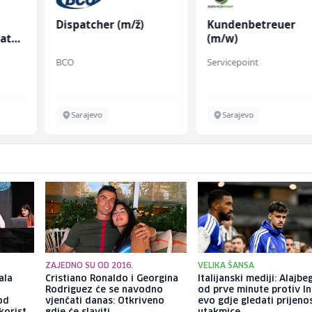
Kundenbetreuer
Radnik u proizvodnj
(m/w)
(m/ž)
Servicepoint
Conty Plus
Sarajevo
Sarajevo
ZAJEDNO SU OD 2016.
VELIKA ŠANSA
ala
Cristiano Ronaldo i Georgina
Italijanski mediji: Alajbe
Rodriguez će se navodno
od prve minute protiv In
pod
vjenčati danas: Otkriveno
evo gdje gledati prijeno