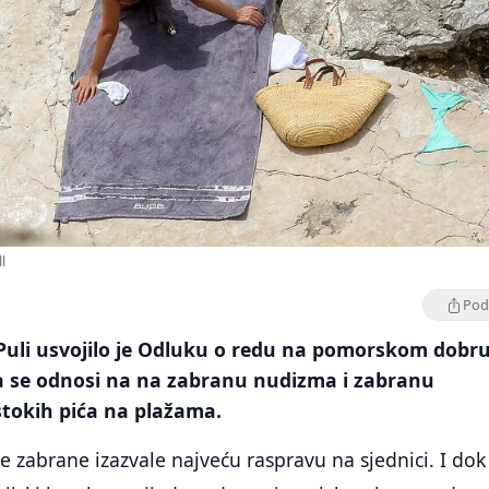
l
Podi
 Puli usvojilo je Odluku o redu na pomorskom dobr
ja se odnosi na na zabranu nudizma i zabranu
tokih pića na plažama.
e zabrane izazvale najveću raspravu na sjednici. I dok