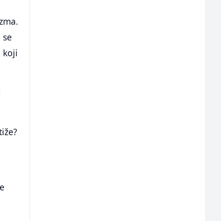
izma.
 se
 koji
i
tiže?
se