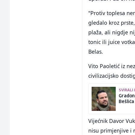
"Protiv toplesa ne
gledalo kroz prste,
plaža, ali nigdje 
tonic ili juice vot
Belas.
Vito Paoletić iz ne
civilizacijsko dos
SVIRALI
Gradona
Bešlića
Vijećnik Davor Vuk
nisu primjenjive i 