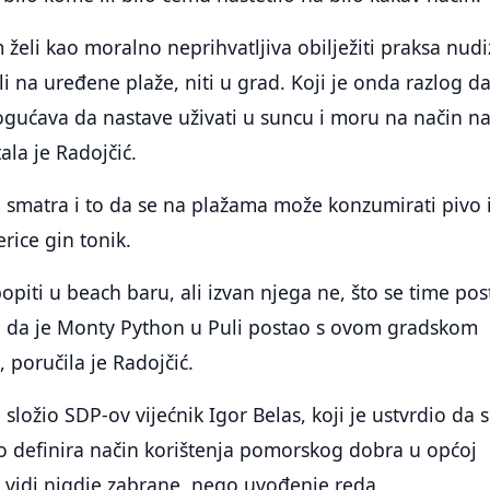
eli kao moralno neprihvatljiva obilježiti praksa nud
i na uređene plaže, niti u grad. Koji je onda razlog da
gućava da nastave uživati u suncu i moru na način na
ala je Radojčić.
matra i to da se na plažama može konzumirati pivo 
erice gin tonik.
opiti u beach baru, ali izvan njega ne, što se time pos
i da je Monty Python u Puli postao s ovom gradskom
 poručila je Radojčić.
 složio SDP-ov vijećnik Igor Belas, koji je ustvrdio da 
definira način korištenja pomorskog dobra u općoj
 vidi nigdje zabrane, nego uvođenje reda.