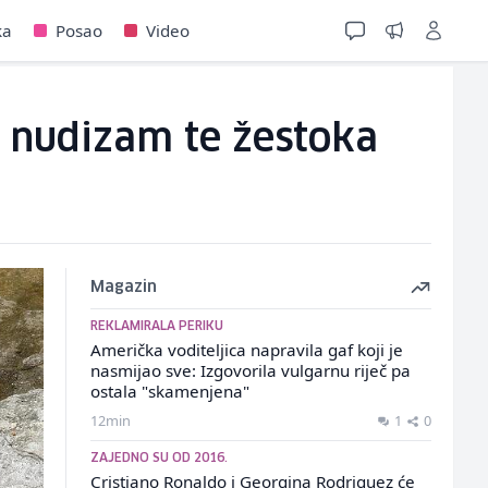
ka
Posao
Video
i nudizam te žestoka
Magazin
REKLAMIRALA PERIKU
Američka voditeljica napravila gaf koji je
nasmijao sve: Izgovorila vulgarnu riječ pa
ostala "skamenjena"
12min
1
0
ZAJEDNO SU OD 2016.
Cristiano Ronaldo i Georgina Rodriguez će