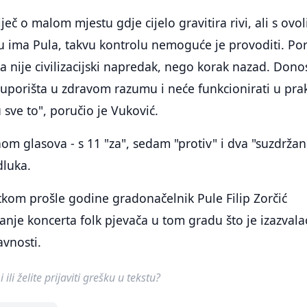
iječ o malom mjestu gdje cijelo gravitira rivi, ali s ovo
u ima Pula, takvu kontrolu nemoguće je provoditi. Po
a nije civilizacijski napredak, nego korak nazad. Don
uporišta u zdravom razumu i neće funkcionirati u prak
 sve to", poručio je Vuković.
nom glasova - s 11 "za", sedam "protiv" i dva "suzdržan
dluka.
kom prošle godine gradonačelnik Pule Filip Zorčić
anje koncerta folk pjevača u tom gradu što je izazvala
avnosti.
ili želite prijaviti grešku u tekstu?