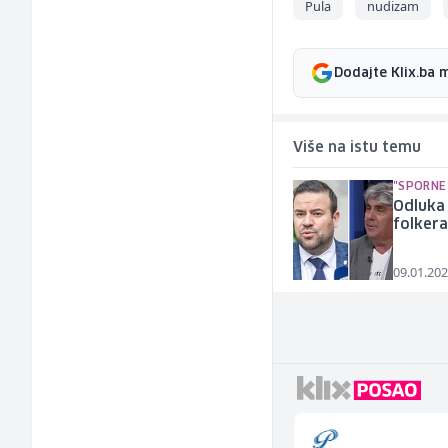
Pula
nudizam
Dodajte Klix.ba 
Više na istu temu
"SPORNE
Odluka 
folkera 
09.01.202