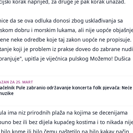
acijski korak naprijed, za druge je pak korak unazad.
nice da se ova odluka donosi zbog usklađivanja sa
om dobru i morskim lukama, ali nije uopće objašnj
ene neke odredbe koje taj zakon uopće ne propisuje.
itanje koji je problem iz prakse doveo do zabrane nud
branjuje", upitla je vijećnica pulskog Možemo! Dušica
AZAN ZA 25. MART
čelnik Pule zabranio održavanje koncerta folk pjevača: Neće 
muzike
ula ima niz prirodnih plaža na kojima se decenijama
uno bez ili bez dijela kupaćeg kostima i to nikada nij
e bilo kome ili bilo čemu naštetilo na bilo kakav način.