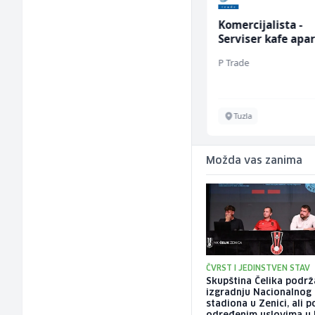
 slika
Komercijalista -
Dispatcher (m/ž)
Serviser kafe aparata
(m/ž)
P Trade
BCO
Tuzla
Sarajevo
Možda vas zanima
ČVRST I JEDINSTVEN STAV
Skupština Čelika podrž
izgradnju Nacionalnog
stadiona u Zenici, ali 