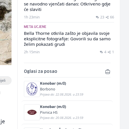
se navodno vjenčati danas: Otkriveno gdje
će slaviti
1h 23min
23
66
META UCJENE
Bella Thorne otkrila zašto je objavila svoje
eksplicitne fotografije: Govorili su da samo
želim pokazati grudi
2h 15min
4
1
Oglasi za posao
jeli
Konobar (m/ž)
Borbono
u
Prijava do: 22.08.2026. u 23:59
Konobar (m/ž)
Pivnica HS
Prijava do: 20.08.2026. u 23:59
 je