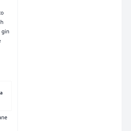
to
ih
 gin
e
da
rane