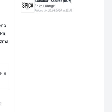
Konobar - Šanker (m/ž)
Špica Lounge
Prijava do: 22.08.2026. u 23:59
eno
 Pa
izma
biti
e