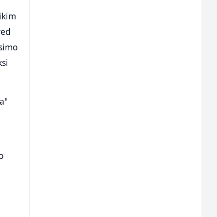
likim
red
osimo
si
a"
o