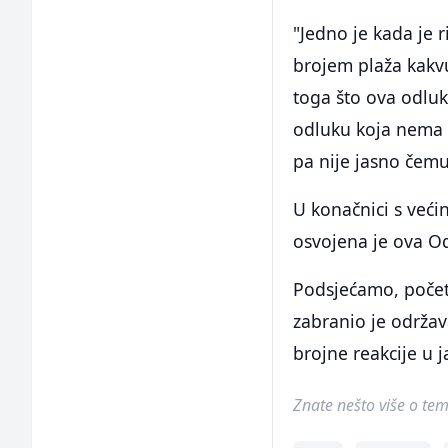
"Jedno je kada je r
brojem plaža kakv
toga što ova odluk
odluku koja nema 
pa nije jasno čemu
U konačnici s veći
osvojena je ova O
Podsjećamo, počet
zabranio je održav
brojne reakcije u j
Znate nešto više o temi 