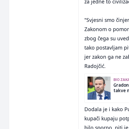
za jedne to civiliz
"Svjesni smo činje
Zakonom o pomorsk
zbog čega su uved
tako postavljam p
jer zakon ga ne za
Radojčić.
BIO ZAK
Gradona
takve 
Dodala je i kako P
kupači kupaju potp
bilo sporno, niti j