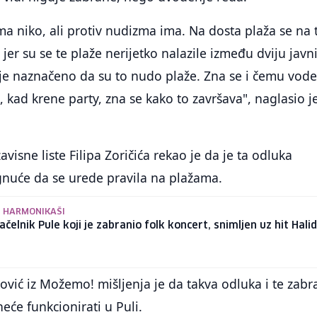
ma niko, ali protiv nudizma ima. Na dosta plaža se na 
 jer su se te plaže nerijetko nalazile između dviju javn
nije naznačeno da su to nudo plaže. Zna se i čemu vode
ka, kad krene party, zna se kako to završava", naglasio j
zavisne liste Filipa Zoričića rekao je da je ta odluka
tignuće da se urede pravila na plažama.
 I HARMONIKAŠI
čelnik Pule koji je zabranio folk koncert, snimljen uz hit Hali
ović iz Možemo! mišljenja je da takva odluka i te zab
neće funkcionirati u Puli.