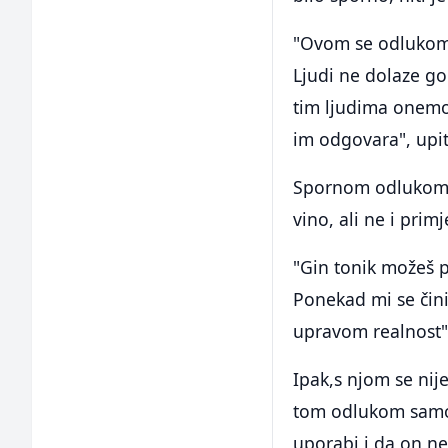
"Ovom se odlukom ž
Ljudi ne dolaze gol
tim ljudima onemo
im odgovara", upit
Spornom odlukom s
vino, ali ne i primj
"Gin tonik možeš p
Ponekad mi se čin
upravom realnost",
Ipak,s njom se nije
tom odlukom samo 
uporabi i da on ne