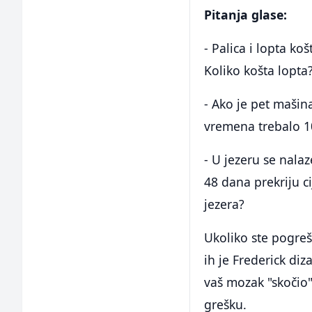
Pitanja glase:
- Palica i lopta ko
Koliko košta lopta
- Ako je pet mašin
vremena trebalo 1
- U jezeru se nala
48 dana prekriju c
jezera?
Ukoliko ste pogrešn
ih je Frederick di
vaš mozak "skočio"
grešku.