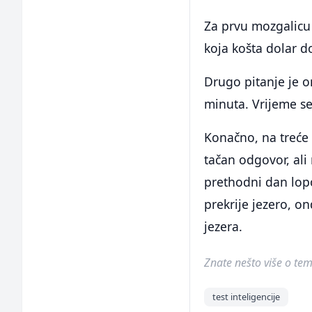
Za prvu mozgalicu 
koja košta dolar do
Drugo pitanje je o
minuta. Vrijeme se
Konačno, na treće 
tačan odgovor, ali 
prethodni dan lop
prekrije jezero, o
jezera.
Znate nešto više o temi 
test inteligencije