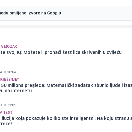
među omiljene izvore na Googlu
ZA MOZAK
jte svoj IQ: Možete li pronaći šest lica skrivenih u cvijeću
4. u 16:04
 RJEŠENJE?
 50 miliona pregleda: Matematički zadatak zbunio ljude i iz
u na internetu
3. u 21:05
IV TEST
 iluzija koja pokazuje koliko ste inteligentni: Na koju stranu 
kreće?