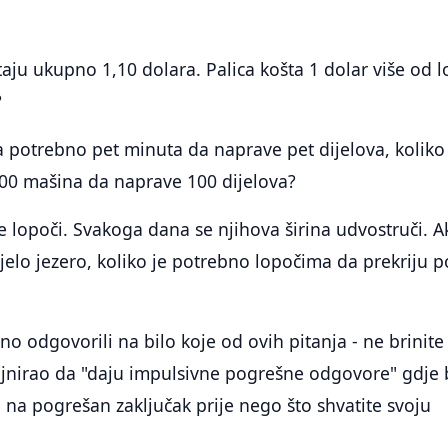
štaju ukupno 1,10 dolara. Palica košta 1 dolar više od l
?
a potrebno pet minuta da naprave pet dijelova, koliko
00 mašina da naprave 100 dijelova?
ze lopoči. Svakoga dana se njihova širina udvostruči. A
ijelo jezero, koliko je potrebno lopočima da prekriju p
o odgovorili na bilo koje od ovih pitanja - ne brinite 
zajnirao da "daju impulsivne pogrešne odgovore" gdje 
 na pogrešan zaključak prije nego što shvatite svoju