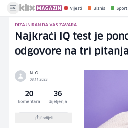
Vijesti
Biznis
Sport
DIZAJNIRAN DA VAS ZAVARA
Najkraći IQ test je po
odgovore na tri pitanj
N. O.
08.11.2023.
20
36
komentara
dijeljenja
Podijeli