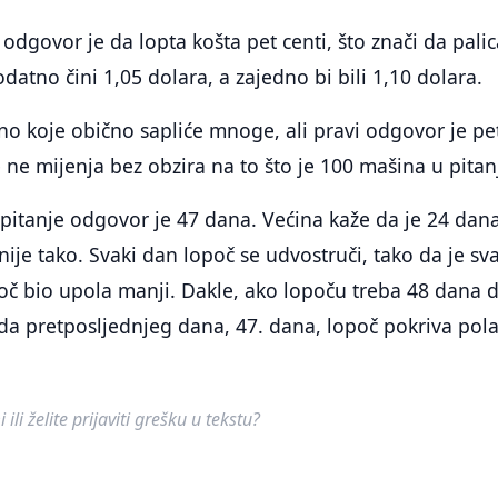
odgovor je da lopta košta pet centi, što znači da palic
datno čini 1,05 dolara, a zajedno bi bili 1,10 dolara.
no koje obično sapliće mnoge, ali pravi odgovor je pe
 ne mijenja bez obzira na to što je 100 mašina u pitan
pitanje odgovor je 47 dana. Većina kaže da je 24 dan
nije tako. Svaki dan lopoč se udvostruči, tako da je sv
oč bio upola manji. Dakle, ako lopoču treba 48 dana 
nda pretposljednjeg dana, 47. dana, lopoč pokriva pol
ili želite prijaviti grešku u tekstu?