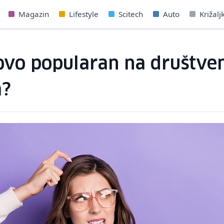
Magazin
Lifestyle
Scitech
Auto
Križalj
novo popularan na društv
a?