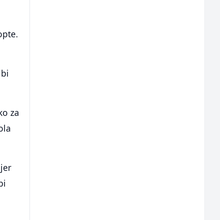
opte.
 bi
ko za
ola
jer
bi