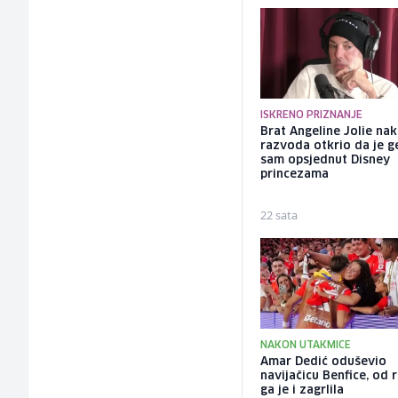
ISKRENO PRIZNANJE
Brat Angeline Jolie na
razvoda otkrio da je ge
sam opsjednut Disney
princezama
22 sata
NAKON UTAKMICE
Amar Dedić oduševio
navijačicu Benfice, od 
ga je i zagrlila