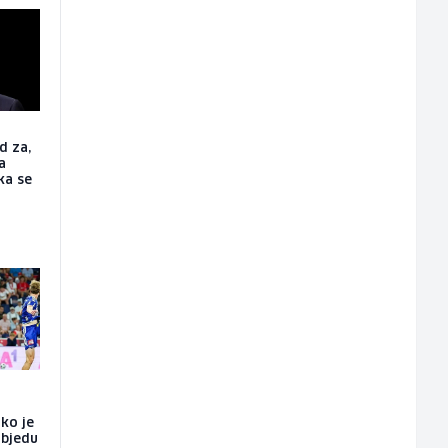
d za,
a
ka se
ako je
objedu