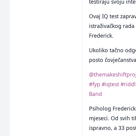
testiraju svoju in
Ovaj IQ test zaprav
istraživačkog rada
Frederick.
Ukoliko tačno odgo
posto čovječanstva
@themakeshiftproj
#fyp
#iqtest
#ridd
Band
Psiholog Frederick 
mjeseci. Od svih ti
ispravno, a 33 pos