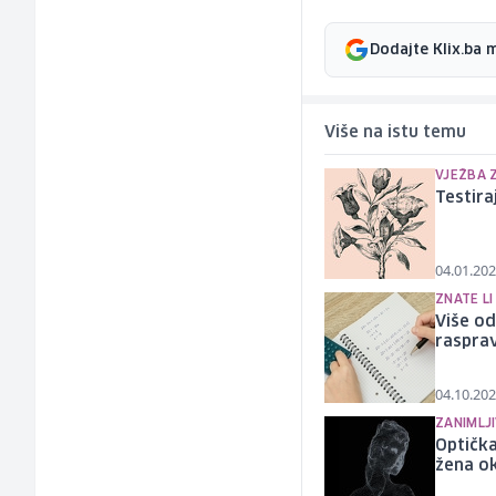
Dodajte Klix.ba 
Više na istu temu
VJEŽBA 
Testira
04.01.202
ZNATE LI
Više od
rasprav
04.10.202
ZANIMLJ
Optička
žena o