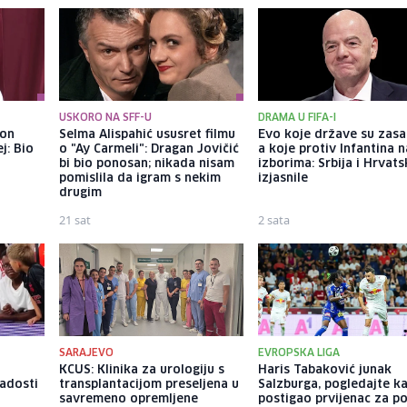
USKORO NA SFF-U
DRAMA U FIFA-I
kon
Selma Alispahić ususret filmu
Evo koje države su zasa
j: Bio
o "Ay Carmeli": Dragan Jovičić
a koje protiv Infantina n
bi bio ponosan; nikada nisam
izborima: Srbija i Hrvats
pomislila da igram s nekim
izjasnile
drugim
21 sat
2 sata
SARAJEVO
EVROPSKA LIGA
KCUS: Klinika za urologiju s
Haris Tabaković junak
radosti
transplantacijom preseljena u
Salzburga, pogledajte k
savremeno opremljene
postigao prvijenac za p