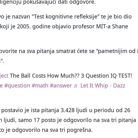
teligenciju pokušavajući dati odgovore.
o je nazvan "Test kognitivne refleksije" te je bio dio
 koji je 2005. godine objavio profesor MIT-a Shane
vorite na sva pitanja smatrat ćete se "pametnijim od
".
ect
The Ball Costs How Much?? 3 Question IQ TEST!
le
#question
#math
#answer
♬ Let It Whip - Dazz
postavio je ista pitanja 3.428 ljudi u periodu od 26
h ljudi, samo 17 posto je odgovorilo na sva tri pitanja
to je odgovorilo na sva tri pogrešna.