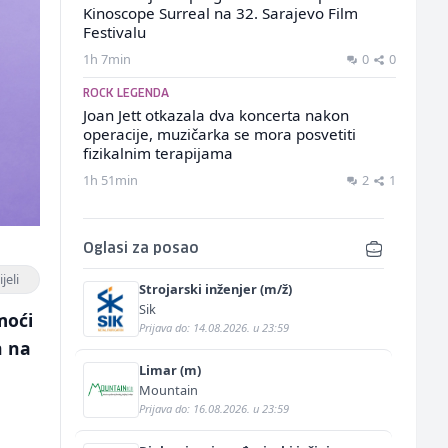
Kinoscope Surreal na 32. Sarajevo Film
Festivalu
1h 7min
0
0
ROCK LEGENDA
Joan Jett otkazala dva koncerta nakon
operacije, muzičarka se mora posvetiti
fizikalnim terapijama
1h 51min
2
1
Oglasi za posao
jeli
Strojarski inženjer (m/ž)
Sik
moći
Prijava do: 14.08.2026. u 23:59
n na
Limar (m)
Mountain
Prijava do: 16.08.2026. u 23:59