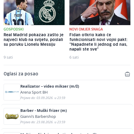
GOSPODSKI
NOVI OMJER SNAGA
Real Madrid pokazao zašto je
Fidan otkrio kako će
najveći klub na svijetu, poslali
funkcionisati novi vojni pakt:
su poruku Lionelu Messiju
"Napadnete li jednog od nas,
napali ste sve"
9 sati
6 sati
Oglasi za posao
Realizator – video mikser (m/ž)
Arena Sport BH
Prijava do: 03.09.2026. u 23:59
Barber - Muški frizer (m)
Gianni’s Barbershop
Prijava do: 23.08.2026. u 23:59