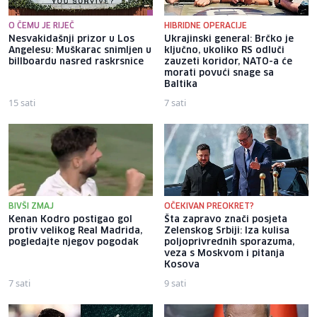
O ČEMU JE RIJEČ
HIBRIDNE OPERACIJE
Nesvakidašnji prizor u Los
Ukrajinski general: Brčko je
Angelesu: Muškarac snimljen u
ključno, ukoliko RS odluči
billboardu nasred raskrsnice
zauzeti koridor, NATO-a će
morati povući snage sa
Baltika
15 sati
7 sati
BIVŠI ZMAJ
OČEKIVAN PREOKRET?
Kenan Kodro postigao gol
Šta zapravo znači posjeta
protiv velikog Real Madrida,
Zelenskog Srbiji: Iza kulisa
pogledajte njegov pogodak
poljoprivrednih sporazuma,
veza s Moskvom i pitanja
Kosova
7 sati
9 sati