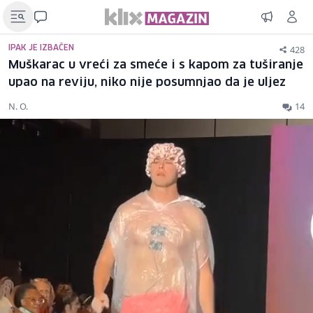
428
IPAK JE IZBAČEN
Muškarac u vreći za smeće i s kapom za tuširanje
upao na reviju, niko nije posumnjao da je uljez
N. O.
14