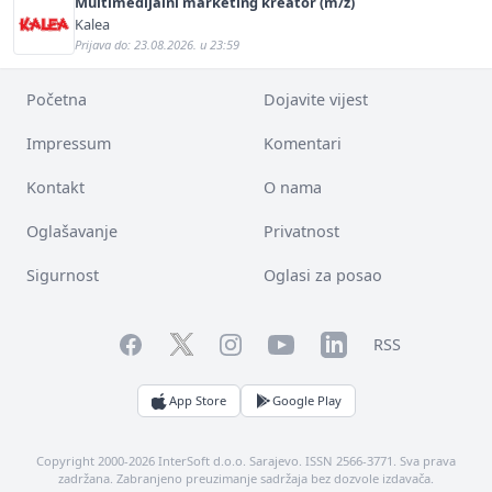
Multimedijalni marketing kreator (m/ž)
Kalea
Prijava do: 23.08.2026. u 23:59
Početna
Dojavite vijest
Impressum
Komentari
Kontakt
O nama
Oglašavanje
Privatnost
Sigurnost
Oglasi za posao
Facebook
YouTube
LinkedIn
Twitter
Instagram
RSS
App Store
Google Play
Copyright 2000-2026 InterSoft d.o.o. Sarajevo. ISSN 2566-3771. Sva prava
zadržana. Zabranjeno preuzimanje sadržaja bez dozvole izdavača.