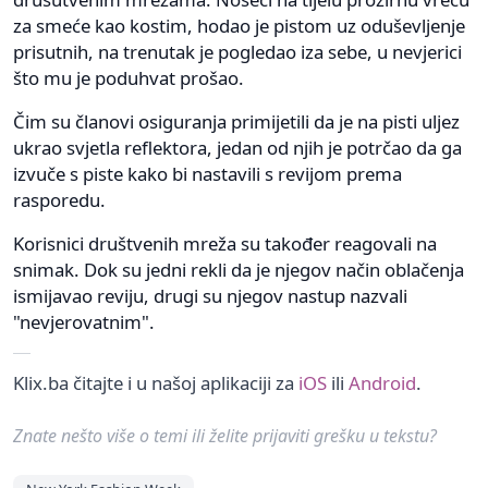
za smeće kao kostim, hodao je pistom uz oduševljenje
prisutnih, na trenutak je pogledao iza sebe, u nevjerici
što mu je poduhvat prošao.
Čim su članovi osiguranja primijetili da je na pisti uljez
ukrao svjetla reflektora, jedan od njih je potrčao da ga
izvuče s piste kako bi nastavili s revijom prema
rasporedu.
Korisnici društvenih mreža su također reagovali na
snimak. Dok su jedni rekli da je njegov način oblačenja
ismijavao reviju, drugi su njegov nastup nazvali
"nevjerovatnim".
Klix.ba čitajte i u našoj aplikaciji za
iOS
ili
Android
.
Znate nešto više o temi ili želite prijaviti grešku u tekstu?