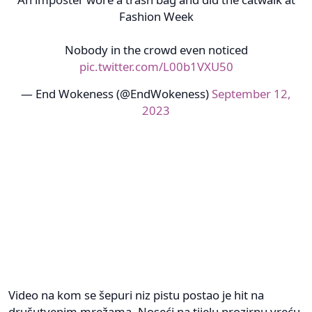
Fashion Week
Nobody in the crowd even noticed
pic.twitter.com/L00b1VXU50
— End Wokeness (@EndWokeness)
September 12,
2023
Video na kom se šepuri niz pistu postao je hit na
drušutvenim mrežama. Noseći na tijelu prozirnu vreću