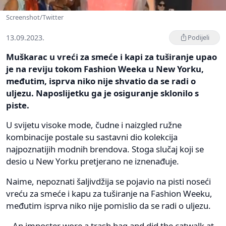
Screenshot/Twitter
13.09.2023.
Podijeli
Muškarac u vreći za smeće i kapi za tuširanje upao
je na reviju tokom Fashion Weeka u New Yorku,
međutim, isprva niko nije shvatio da se radi o
uljezu. Naposlijetku ga je osiguranje sklonilo s
piste.
U svijetu visoke mode, čudne i naizgled ružne
kombinacije postale su sastavni dio kolekcija
najpoznatijih modnih brendova. Stoga slučaj koji se
desio u New Yorku pretjerano ne iznenađuje.
Naime, nepoznati šaljivdžija se pojavio na pisti noseći
vreću za smeće i kapu za tuširanje na Fashion Weeku,
međutim isprva niko nije pomislio da se radi o uljezu.
An imposter wore a trash bag and did the catwalk at