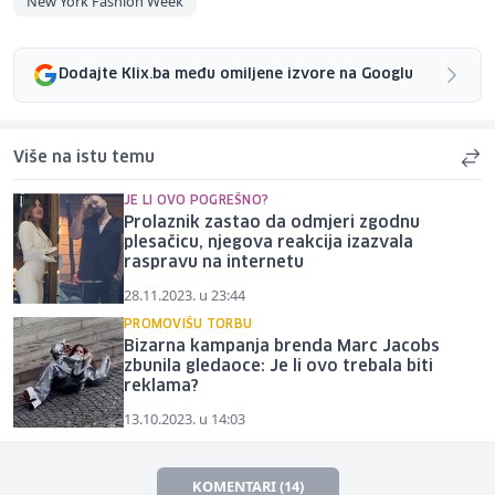
New York Fashion Week
Dodajte Klix.ba među omiljene izvore na Googlu
Više na istu temu
JE LI OVO POGREŠNO?
Prolaznik zastao da odmjeri zgodnu
plesačicu, njegova reakcija izazvala
raspravu na internetu
28.11.2023. u 23:44
PROMOVIŠU TORBU
Bizarna kampanja brenda Marc Jacobs
zbunila gledaoce: Je li ovo trebala biti
reklama?
13.10.2023. u 14:03
KOMENTARI (14)