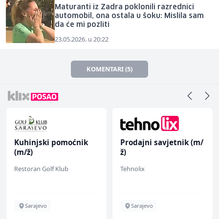
Maturanti iz Zadra poklonili razrednici
automobil, ona ostala u šoku: Mislila sam
da će mi pozliti
23.05.2026. u 20:22
KOMENTARI (5)
i pomoćnik
Prodajni savjetnik (m/
Voditelj - 
ž)
radova na g
(m/ž)
lf Klub
Tehnolix
Mibral
Sarajevo
Sarajevo