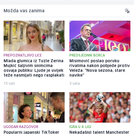
Možda vas zanima
PREPOZNATLJIVO LICE
PREDSJEDNIK BORCA
Mlada glumica iz Tuzle Zerina
Misimović poslao poruku
Mujkić šaljivim snimcima
rivalima nakon pobjede protiv
osvaja publiku: Ljude je uvijek
Veleža: "Nova sezona, stare
teže nasmijati nego rasplakati
navike"
15 sati
3 sata
UGODAN RAZGOVOR
IGRA U 4. LIGI
Popularni japanski TikToker
Nekadašnji talent Manchester