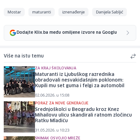
Mostar
maturanti
iznenađenje
Danijela Sabljić
Dodajte Klix.ba među omiljene izvore na Googlu
Više na istu temu
ZA KRAJ ŠKOLOVANJA
Maturanti iz Ljubuškog razrednika
obradovali nesvakidašnjim poklonom:
Kupili mu set guma i felgi za automobil
02.06.2026. u 15:08
PORAZ ZA NOVE GENERACIJE
Srednjoškolci u Beogradu kroz Knez
Mihailovu ulicu skandirali ratnom zločincu
Ratku Mladiću
31.05.2026. u 10:23
SNIMAK OSVOJIO MREŽE