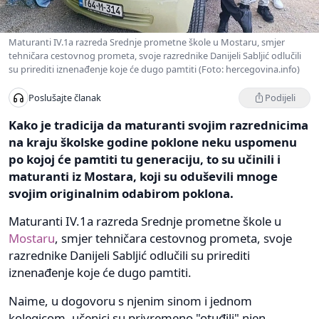
Maturanti IV.1a razreda Srednje prometne škole u Mostaru, smjer
tehničara cestovnog prometa, svoje razrednike Danijeli Sabljić odlučili
su prirediti iznenađenje koje će dugo pamtiti (Foto: hercegovina.info)
Podijeli
Poslušajte članak
Kako je tradicija da maturanti svojim razrednicima
na kraju školske godine poklone neku uspomenu
po kojoj će pamtiti tu generaciju, to su učinili i
maturanti iz Mostara, koji su oduševili mnoge
svojim originalnim odabirom poklona.
Maturanti IV.1a razreda Srednje prometne škole u
Mostaru
, smjer tehničara cestovnog prometa, svoje
razrednike Danijeli Sabljić odlučili su prirediti
iznenađenje koje će dugo pamtiti.
Naime, u dogovoru s njenim sinom i jednom
kolegicom, učenici su privremeno "otuđili" njen