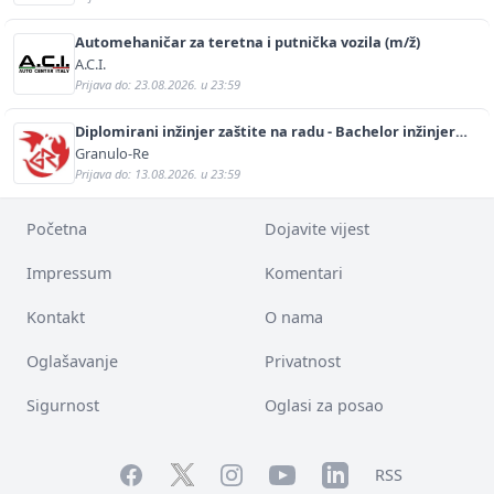
Automehaničar za teretna i putnička vozila (m/ž)
A.C.I.
Prijava do: 23.08.2026. u 23:59
Diplomirani inžinjer zaštite na radu - Bachelor inžinjer
sigurnosti i pomoći (m/ž)
Granulo-Re
Prijava do: 13.08.2026. u 23:59
Početna
Dojavite vijest
Impressum
Komentari
Kontakt
O nama
Oglašavanje
Privatnost
Sigurnost
Oglasi za posao
Facebook
YouTube
LinkedIn
Twitter
Instagram
RSS