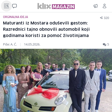
320
ORGINALNA IDEJA
Maturanti iz Mostara oduševili gestom:
Razrednici tajno obnovili automobil koji
godinama koristi za pomoć životinjama
Piše: A. Ć.
|
14.05.2026.
5