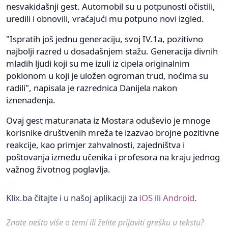
nesvakidašnji gest. Automobil su u potpunosti očistili,
uredili i obnovili, vraćajući mu potpuno novi izgled.
"Ispratih još jednu generaciju, svoj IV.1a, pozitivno
najbolji razred u dosadašnjem stažu. Generacija divnih
mladih ljudi koji su me izuli iz cipela originalnim
poklonom u koji je uložen ogroman trud, noćima su
radili", napisala je razrednica Danijela nakon
iznenađenja.
Ovaj gest maturanata iz Mostara oduševio je mnoge
korisnike društvenih mreža te izazvao brojne pozitivne
reakcije, kao primjer zahvalnosti, zajedništva i
poštovanja između učenika i profesora na kraju jednog
važnog životnog poglavlja.
Klix.ba čitajte i u našoj aplikaciji za
iOS
ili
Android
.
Znate nešto više o temi ili želite prijaviti grešku u tekstu?