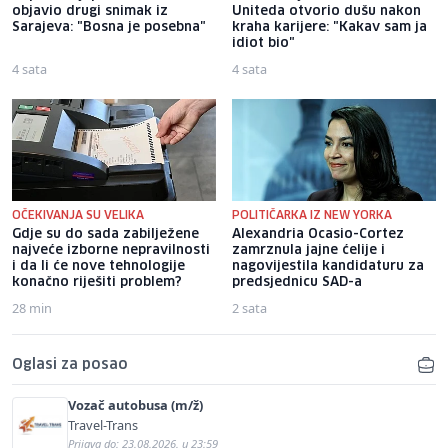
objavio drugi snimak iz
Uniteda otvorio dušu nakon
Sarajeva: "Bosna je posebna"
kraha karijere: "Kakav sam ja
idiot bio"
4 sata
4 sata
OČEKIVANJA SU VELIKA
POLITIČARKA IZ NEW YORKA
Gdje su do sada zabilježene
Alexandria Ocasio-Cortez
najveće izborne nepravilnosti
zamrznula jajne ćelije i
i da li će nove tehnologije
nagovijestila kandidaturu za
konačno riješiti problem?
predsjednicu SAD-a
28 min
2 sata
Oglasi za posao
Vozač autobusa (m/ž)
Travel-Trans
Prijava do: 23.08.2026. u 23:59