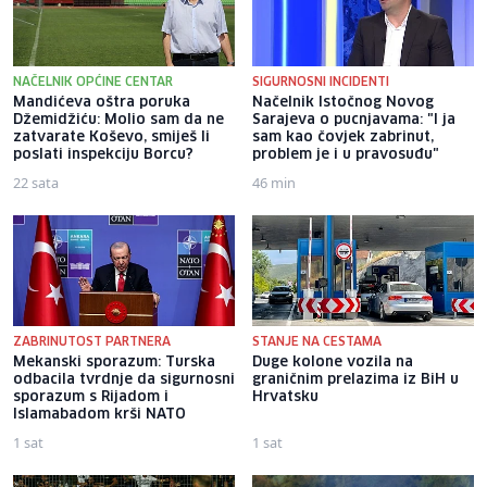
NAČELNIK OPĆINE CENTAR
SIGURNOSNI INCIDENTI
Mandićeva oštra poruka
Načelnik Istočnog Novog
Džemidžiću: Molio sam da ne
Sarajeva o pucnjavama: "I ja
zatvarate Koševo, smiješ li
sam kao čovjek zabrinut,
poslati inspekciju Borcu?
problem je i u pravosuđu"
22 sata
46 min
ZABRINUTOST PARTNERA
STANJE NA CESTAMA
Mekanski sporazum: Turska
Duge kolone vozila na
odbacila tvrdnje da sigurnosni
graničnim prelazima iz BiH u
sporazum s Rijadom i
Hrvatsku
Islamabadom krši NATO
1 sat
1 sat