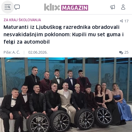
17
ZA KRAJ ŠKOLOVANJA
Maturanti iz Ljubuškog razrednika obradovali
nesvakidašnjim poklonom: Kupili mu set guma i
felgi za automobil
Piše: A. Ć.
|
02.06.2026.
25