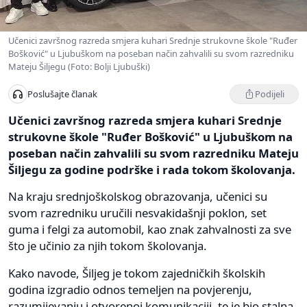
Učenici završnog razreda smjera kuhari Srednje strukovne škole "Ruđer
Bošković" u Ljubuškom na poseban način zahvalili su svom razredniku
Mateju Šiljegu (Foto: Bolji Ljubuški)
Podijeli
Poslušajte članak
Učenici završnog razreda smjera kuhari Srednje
strukovne škole "Ruđer Bošković" u Ljubuškom na
poseban način zahvalili su svom razredniku Mateju
Šiljegu za godine podrške i rada tokom školovanja.
Na kraju srednjoškolskog obrazovanja, učenici su
svom razredniku uručili nesvakidašnji poklon, set
guma i felgi za automobil, kao znak zahvalnosti za sve
što je učinio za njih tokom školovanja.
Kako navode, Šiljeg je tokom zajedničkih školskih
godina izgradio odnos temeljen na povjerenju,
razumijevanju i otvorenoj komunikaciji, te je bio stalna