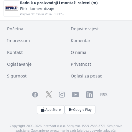
Radnik u proizvodnji i montaži roletni (m)
Efekt komerc dizajn
Prijava do: 14.08.2026. u 23:59
Početna
Dojavite vijest
Impressum
Komentari
Kontakt
O nama
Oglašavanje
Privatnost
Sigurnost
Oglasi za posao
Facebook
YouTube
LinkedIn
Twitter
Instagram
RSS
App Store
Google Play
Copyright 2000-2026 InterSoft d.o.o. Sarajevo. ISSN 2566-3771. Sva prava
zadržana. Zabranjeno preuzimanje sadržaja bez dozvole izdavača.