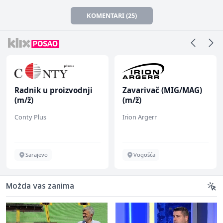
KOMENTARI (25)
Radnik u proizvodnji
Zavarivač (MIG/MAG)
(m/ž)
(m/ž)
Conty Plus
Irion Argerr
Sarajevo
Vogošća
Možda vas zanima