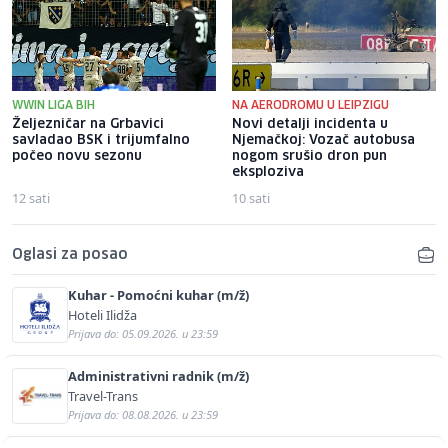
WWIN LIGA BIH
NA AERODROMU U LEIPZIGU
Željezničar na Grbavici
Novi detalji incidenta u
savladao BSK i trijumfalno
Njemačkoj: Vozač autobusa
počeo novu sezonu
nogom srušio dron pun
eksploziva
12 sati
10 sati
Oglasi za posao
Kuhar - Pomoćni kuhar (m/ž)
Hoteli Ilidža
Prijava do: 05.09.2026. u 23:59
Administrativni radnik (m/ž)
Travel-Trans
Prijava do: 08.08.2026. u 23:59