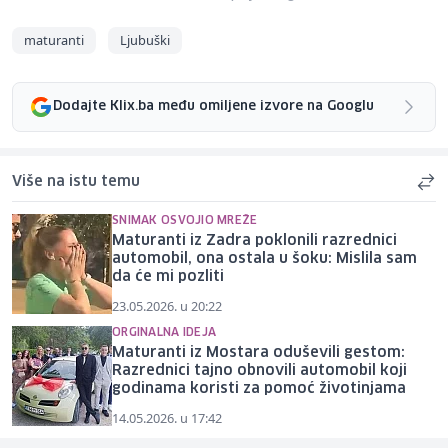
maturanti
Ljubuški
Dodajte Klix.ba među omiljene izvore na Googlu
Više na istu temu
SNIMAK OSVOJIO MREŽE
Maturanti iz Zadra poklonili razrednici
automobil, ona ostala u šoku: Mislila sam
da će mi pozliti
23.05.2026. u 20:22
ORGINALNA IDEJA
Maturanti iz Mostara oduševili gestom:
Razrednici tajno obnovili automobil koji
godinama koristi za pomoć životinjama
14.05.2026. u 17:42