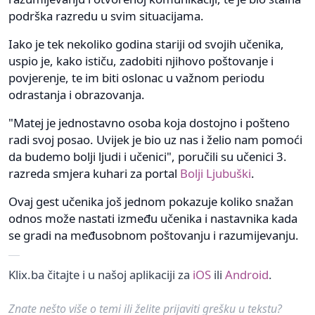
podrška razredu u svim situacijama.
Iako je tek nekoliko godina stariji od svojih učenika,
uspio je, kako ističu, zadobiti njihovo poštovanje i
povjerenje, te im biti oslonac u važnom periodu
odrastanja i obrazovanja.
"Matej je jednostavno osoba koja dostojno i pošteno
radi svoj posao. Uvijek je bio uz nas i želio nam pomoći
da budemo bolji ljudi i učenici", poručili su učenici 3.
razreda smjera kuhari za portal
Bolji Ljubuški
.
Ovaj gest učenika još jednom pokazuje koliko snažan
odnos može nastati između učenika i nastavnika kada
se gradi na međusobnom poštovanju i razumijevanju.
Klix.ba čitajte i u našoj aplikaciji za
iOS
ili
Android
.
Znate nešto više o temi ili želite prijaviti grešku u tekstu?