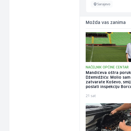
Sarajevo
Sarajevo
Možda vas zanima
NAČELNIK OPĆINE CENTAR
Mandićeva oštra poru
Džemidžiću: Molio sam
zatvarate Koševo, smije
poslati inspekciju Borc
21 sat