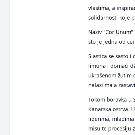
vlastima, a inspira
solidarnosti koje 
Naziv "Cor Unum" s
što je jedna od ce
Slastica se sastoji
limuna i domaći d
ukrašenom žutim de
nalazi mala zastavi
Tokom boravka u Šp
Kanarska ostrva. U
liderima, mladima 
misu te procesiju 