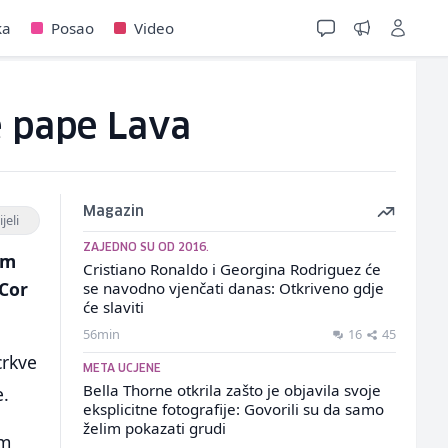
ka
Posao
Video
e pape Lava
Magazin
jeli
ZAJEDNO SU OD 2016.
im
Cristiano Ronaldo i Georgina Rodriguez će
"Cor
se navodno vjenčati danas: Otkriveno gdje
će slaviti
56min
16
45
crkve
META UCJENE
Bella Thorne otkrila zašto je objavila svoje
e.
eksplicitne fotografije: Govorili su da samo
želim pokazati grudi
im