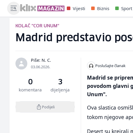
Vijesti
Biznis
Sport
KOLAČ "COR UNUM"
Madrid predstavio pos
Piše: N. C.
Poslušajte članak
03.06.2026.
Madrid se priprem
0
3
povodom glavni g
komentara
dijeljenja
Unum".
Ova slastica osmiš
Podijeli
tokom njegove apos
Desert su kreirali 