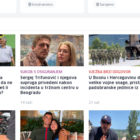
Inostranstvo
Sarajevo
SUKOB S OSIGURANJEM
VJEŽBA BRZI ODGOVOR
ka
Sergej Trifunović i njegova
U Bosnu i Hercegovinu 
 da ne
supruga privedeni nakon
velike vojne snage, prist
š li
incidenta u tržnom centru u
padobranske jedinice iz I
u?
Beogradu
14 sati
21 sat