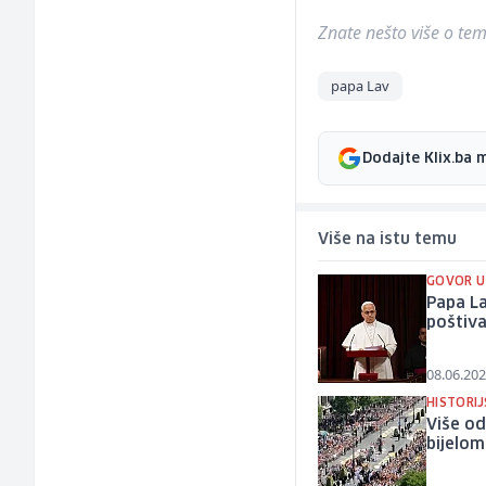
Znate nešto više o temi 
papa Lav
Dodajte Klix.ba 
Više na istu temu
GOVOR U
Papa L
poštiva
08.06.202
HISTORI
Više od
bijelo