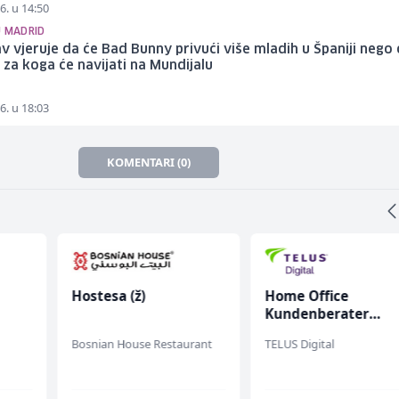
6. u 14:50
U MADRID
v vjeruje da će Bad Bunny privući više mladih u Španiji nego 
i za koga će navijati na Mundijalu
6. u 18:03
KOMENTARI (0)
Hostesa (ž)
Home Office
Kundenberater
(m/w/d) für ein
Bosnian House Restaurant
TELUS Digital
chen
renommiertes
Schuhunternehme