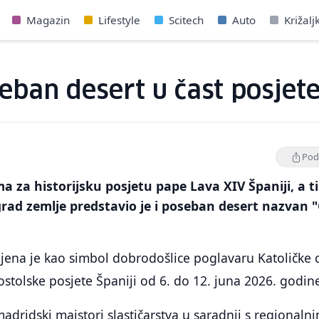
Magazin
Lifestyle
Scitech
Auto
Križalj
eban desert u čast posjet
Podi
a za historijsku posjetu pape Lava XIV Španiji, a t
rad zemlje predstavio je i poseban desert nazvan 
ljena je kao simbol dobrodošlice poglavaru Katoličke 
tolske posjete Španiji od 6. do 12. juna 2026. godin
madridski majstori slastičarstva u saradnji s regionaln