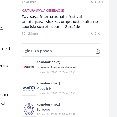
1h 48min
4
1
KULTURA SPAJA GENERACIJE
Završava Internacionalni festival
prijateljstva: Muzika, umjetnost i kulturno-
sportski susreti ispunili Goražde
e,
10h 28min
0
4
ma od
Oglasi za posao
Konobarica (ž)
vrhu
Bosnian House Restaurant
Prijava do: 20.08.2026. u 23:59
Konobar (m/ž)
Mado BiH
Prijava do: 23.08.2026. u 23:59
ičkim
iku
Konobar (m/ž)
Borbono
Prijava do: 22.08.2026. u 23:59