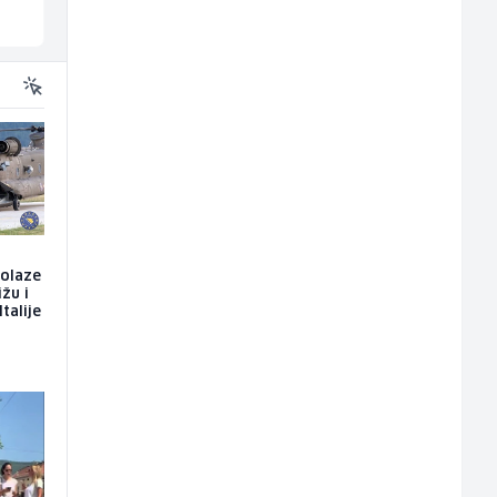
Ilijaš
Sarajevo
dolaze
ižu i
talije