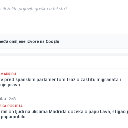
ili želite prijaviti grešku u tekstu?
među omiljene izvore na Googlu
 MADRIDU
av pred španskim parlamentom tražio zaštitu migranata i
nje prava
6. u 12:43
JSKA POSJETA
 milion ljudi na ulicama Madrida dočekalo papu Lava, stigao 
m papamobilu