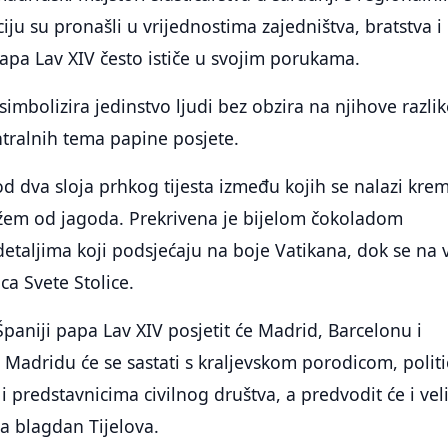
ciju su pronašli u vrijednostima zajedništva, bratstva i
papa Lav XIV često ističe u svojim porukama.
imbolizira jedinstvo ljudi bez obzira na njihove razlik
ntralnih tema papine posjete.
 od dva sloja prhkog tijesta između kojih se nalazi kre
žem od jagoda. Prekrivena je bijelom čokoladom
taljima koji podsjećaju na boje Vatikana, dok se na 
ca Svete Stolice.
aniji papa Lav XIV posjetit će Madrid, Barcelonu i
 Madridu će se sastati s kraljevskom porodicom, polit
i predstavnicima civilnog društva, a predvodit će i vel
za blagdan Tijelova.