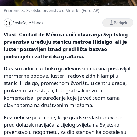
Pripreme za Svjetsko prvenstvo u Meksiku (Foto: AP)
Podijeli
Poslušajte članak
Vlasti Ciudad de Méxica uoči otvaranja Svjetskog
prvenstva uređuju stanicu metroa Hidalgo, ali je
luster postavljen iznad gradilišta izazvao
podsmijeh i val kritika građana.
Dok su radnici uz buku građevinskih mašina postavljali
mermerne podove, luster i redove zidnih lampi u
stanici Hidalgo, prometnom čvorištu u centru grada,
prolaznici su zastajali, fotografisali prizor i
komentarisali preuređenje koje je već sedmicama
glavna tema na društvenim mrežama.
Kozmetičke promjene, koje gradske vlasti provode
pred dolazak navijača iz cijelog svijeta na Svjetsko
prvenstvo u nogometu, za dio stanovnika postale su