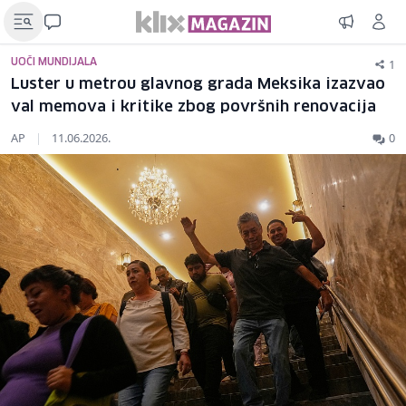
1
UOČI MUNDIJALA
Luster u metrou glavnog grada Meksika izazvao
val memova i kritike zbog površnih renovacija
AP
|
11.06.2026.
0