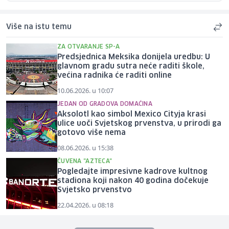
Više na istu temu
ZA OTVARANJE SP-A
Predsjednica Meksika donijela uredbu: U
glavnom gradu sutra neće raditi škole,
većina radnika će raditi online
10.06.2026. u 10:07
JEDAN OD GRADOVA DOMAĆINA
Aksolotl kao simbol Mexico Cityja krasi
ulice uoči Svjetskog prvenstva, u prirodi ga
gotovo više nema
08.06.2026. u 15:38
ČUVENA "AZTECA"
Pogledajte impresivne kadrove kultnog
stadiona koji nakon 40 godina dočekuje
Svjetsko prvenstvo
22.04.2026. u 08:18