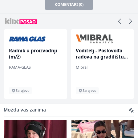
KOMENTARI (0)
Radnik u proizvodnji
Voditelj - Poslovođa
(m/ž)
radova na gradilištu
(m/ž)
RAMA-GLAS
Mibral
Sarajevo
Sarajevo
Možda vas zanima