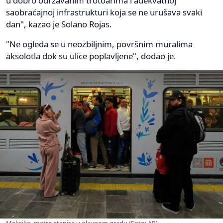
u dobro održavanim trotoarima i adekvatnoj
saobraćajnoj infrastrukturi koja se ne urušava svaki
dan", kazao je Solano Rojas.
"Ne ogleda se u neozbiljnim, površnim muralima
aksolotla dok su ulice poplavljene", dodao je.