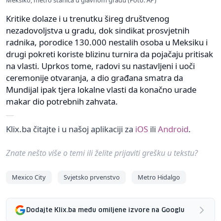
Meksiko, metro stanica u glavnom gradu (Foto: AP)
Kritike dolaze i u trenutku šireg društvenog
nezadovoljstva u gradu, dok sindikat prosvjetnih
radnika, porodice 130.000 nestalih osoba u Meksiku i
drugi pokreti koriste blizinu turnira da pojačaju pritisak
na vlasti. Uprkos tome, radovi su nastavljeni i uoči
ceremonije otvaranja, a dio građana smatra da
Mundijal ipak tjera lokalne vlasti da konačno urade
makar dio potrebnih zahvata.
Klix.ba čitajte i u našoj aplikaciji za
iOS
ili
Android
.
Znate nešto više o temi ili želite prijaviti grešku u tekstu?
Mexico City
Svjetsko prvenstvo
Metro Hidalgo
Dodajte Klix.ba među omiljene izvore na Googlu