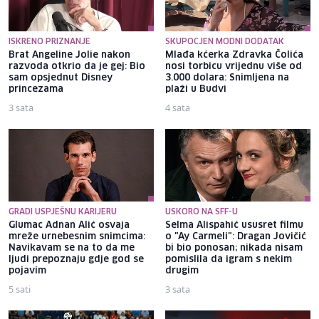
ISKRENO PRIZNANJE
SKUPOCJEN MODNI DODATAK
Brat Angeline Jolie nakon
Mlađa kćerka Zdravka Čolića
razvoda otkrio da je gej: Bio
nosi torbicu vrijednu više od
sam opsjednut Disney
3.000 dolara: Snimljena na
princezama
plaži u Budvi
3 sata
4 sata
GRADI USPJEŠNU KARIJERU
USKORO NA SFF-U
Glumac Adnan Alić osvaja
Selma Alispahić ususret filmu
mreže urnebesnim snimcima:
o "Ay Carmeli": Dragan Jovičić
Navikavam se na to da me
bi bio ponosan; nikada nisam
ljudi prepoznaju gdje god se
pomislila da igram s nekim
pojavim
drugim
5 sati
3 sata