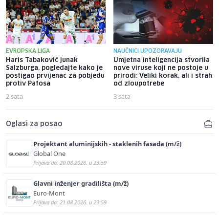
EVROPSKA LIGA
NAUČNICI UPOZORAVAJU
Haris Tabaković junak
Umjetna inteligencija stvorila
Salzburga, pogledajte kako je
nove viruse koji ne postoje u
postigao prvijenac za pobjedu
prirodi: Veliki korak, ali i strah
protiv Pafosa
od zloupotrebe
2 sata
3 sata
Oglasi za posao
Projektant aluminijskih - staklenih fasada (m/ž)
Global One
Prijava do: 20.08.2026. u 23:59
Glavni inženjer gradilišta (m/ž)
Euro-Mont
Prijava do: 21.08.2026. u 23:59