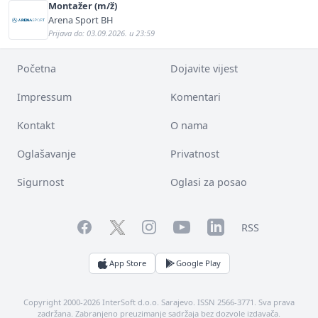
Montažer (m/ž)
Arena Sport BH
Prijava do: 03.09.2026. u 23:59
Početna
Dojavite vijest
Impressum
Komentari
Kontakt
O nama
Oglašavanje
Privatnost
Sigurnost
Oglasi za posao
Facebook
YouTube
LinkedIn
Twitter
Instagram
RSS
App Store
Google Play
Copyright 2000-2026 InterSoft d.o.o. Sarajevo. ISSN 2566-3771. Sva prava
zadržana. Zabranjeno preuzimanje sadržaja bez dozvole izdavača.