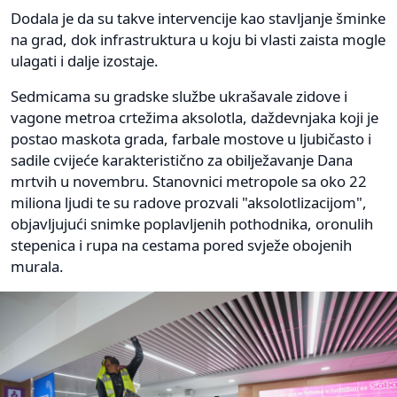
Dodala je da su takve intervencije kao stavljanje šminke
na grad, dok infrastruktura u koju bi vlasti zaista mogle
ulagati i dalje izostaje.
Sedmicama su gradske službe ukrašavale zidove i
vagone metroa crtežima aksolotla, daždevnjaka koji je
postao maskota grada, farbale mostove u ljubičasto i
sadile cvijeće karakteristično za obilježavanje Dana
mrtvih u novembru. Stanovnici metropole sa oko 22
miliona ljudi te su radove prozvali "aksolotlizacijom",
objavljujući snimke poplavljenih pothodnika, oronulih
stepenica i rupa na cestama pored svježe obojenih
murala.