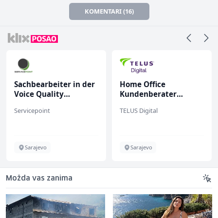
KOMENTARI (16)
Sachbearbeiter in der
Home Office
Voice Quality
Kundenberater
Management (m/w)
(m/w/d) für Vattenfall
Servicepoint
TELUS Digital
Sarajevo
Sarajevo
Možda vas zanima