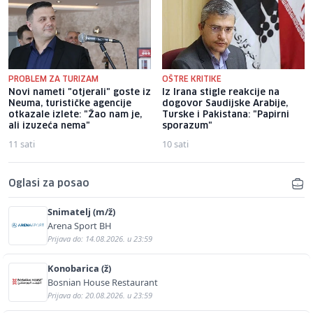
PROBLEM ZA TURIZAM
OŠTRE KRITIKE
Novi nameti "otjerali" goste iz
Iz Irana stigle reakcije na
Neuma, turističke agencije
dogovor Saudijske Arabije,
otkazale izlete: "Žao nam je,
Turske i Pakistana: "Papirni
ali izuzeća nema"
sporazum"
11 sati
10 sati
Oglasi za posao
Snimatelj (m/ž)
Arena Sport BH
Prijava do: 14.08.2026. u 23:59
Konobarica (ž)
Bosnian House Restaurant
Prijava do: 20.08.2026. u 23:59