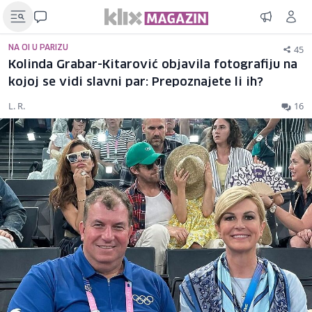
45
NA OI U PARIZU
Kolinda Grabar-Kitarović objavila fotografiju na
kojoj se vidi slavni par: Prepoznajete li ih?
L. R.
16