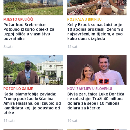
MJESTO GRUJIČIĆI
POZIRALA U BIKINIJU
Požar kod Srebrenice:
Kelly Brook su naučnici prije
Potpuno izgorio objekt za
10 godina proglasili ženom s
uzgoj pilića u vlasništvu
najsavršenijim tijelom, a evo
povratnika
kako danas izgleda
8 sati
15 sati
POTOPILO GA IME
NOVI ZAHTJEV U SLOVENIJI
Kada islamofobija zavlada:
Bivša zaručnica Luke Dončića
Trump podržao kršćanina
ne odustaje: Traži 40 miliona
Amira Hassana, on izgubio od
dolara za sebe i 10 miliona
kandidata koji je odustao od
dolara za kćerke
utrke
11 sati
19 sati