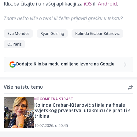
Klix.ba čitajte i u našoj aplikaciji za
iOS
ili
Android
.
Znate nešto više o temi ili želite prijaviti grešku u tekstu?
Eva Mendes
Ryan Gosling
Kolinda Grabar-Kitarović
OI Pariz
Dodajte Klix.ba među omiljene izvore na Googlu
Više na istu temu
NOGOMETNA STRAST
Kolinda Grabar-Kitarović stigla na finale
Svjetskog prvenstva, utakmicu će pratiti s
tribina
19.07.2026. u 20:45