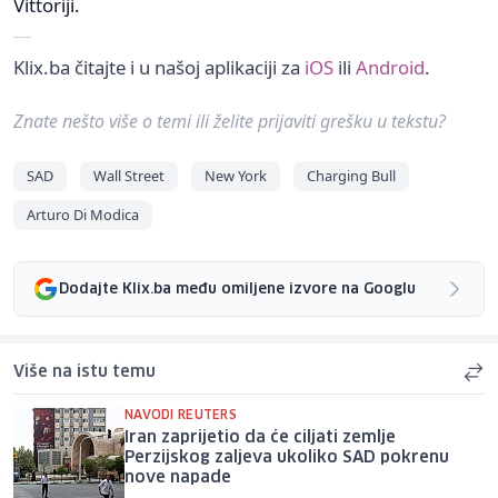
Vittoriji.
Klix.ba čitajte i u našoj aplikaciji za
iOS
ili
Android
.
Znate nešto više o temi ili želite prijaviti grešku u tekstu?
SAD
Wall Street
New York
Charging Bull
Arturo Di Modica
Dodajte Klix.ba među omiljene izvore na Googlu
Više na istu temu
NAVODI REUTERS
Iran zaprijetio da će ciljati zemlje
Perzijskog zaljeva ukoliko SAD pokrenu
nove napade