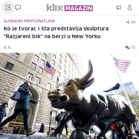
59
GLOBALNO PREPOZNATLJIVA
Ko je tvorac i šta predstavlja skulptura
"Razjareni bik" na berzi u New Yorku
B. R.
15