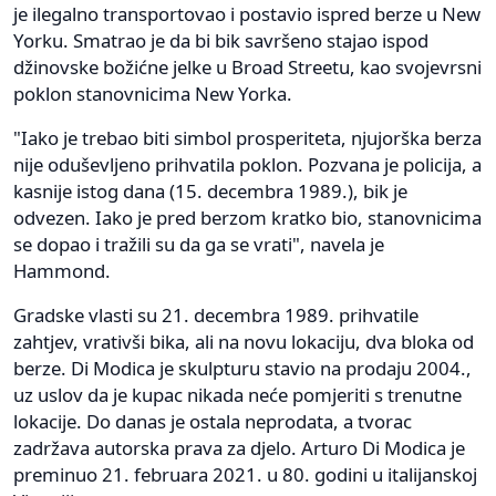
je ilegalno transportovao i postavio ispred berze u New
Yorku. Smatrao je da bi bik savršeno stajao ispod
džinovske božićne jelke u Broad Streetu, kao svojevrsni
poklon stanovnicima New Yorka.
"Iako je trebao biti simbol prosperiteta, njujorška berza
nije oduševljeno prihvatila poklon. Pozvana je policija, a
kasnije istog dana (15. decembra 1989.), bik je
odvezen. Iako je pred berzom kratko bio, stanovnicima
se dopao i tražili su da ga se vrati", navela je
Hammond.
Gradske vlasti su 21. decembra 1989. prihvatile
zahtjev, vrativši bika, ali na novu lokaciju, dva bloka od
berze. Di Modica je skulpturu stavio na prodaju 2004.,
uz uslov da je kupac nikada neće pomjeriti s trenutne
lokacije. Do danas je ostala neprodata, a tvorac
zadržava autorska prava za djelo. Arturo Di Modica je
preminuo 21. februara 2021. u 80. godini u italijanskoj