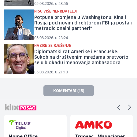
05.08.2026. u 23:56
NISU VIŠE NEPRIJATELJI
Potpuna promjena u Washingtonu: Kina i
Rusija pod novim direktorom FBI-ja postali
"netradicionalni partneri"
05.08.2026. u 23:24
NAZIRE SE RJEŠENJE
Diplomatski rat Amerike i Francuske:
Sukob na društvenim mrežama pretvorio
se u blokadu imenovanja ambasadora
05.08.2026. u 21:10
KOMENTARI (15)
Home Office
Trgovac - Magacioner