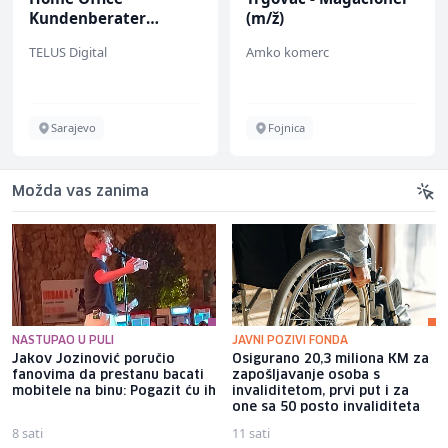
Kundenberater
(m/ž)
(m/w/d) für ein
TELUS Digital
Amko komerc
renommiertes
Schuhunternehmen
Sarajevo
Fojnica
Možda vas zanima
NASTUPAO U PULI
JAVNI POZIVI FONDA
Jakov Jozinović poručio
Osigurano 20,3 miliona KM za
fanovima da prestanu bacati
zapošljavanje osoba s
mobitele na binu: Pogazit ću ih
invaliditetom, prvi put i za
one sa 50 posto invaliditeta
8 sati
11 sati