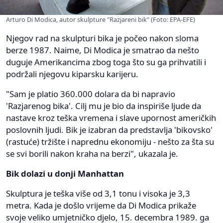
Arturo Di Modica, autor skulpture "Razjareni bik" (Foto: EPA-EFE)
Njegov rad na skulpturi bika je počeo nakon sloma
berze 1987. Naime, Di Modica je smatrao da nešto
duguje Amerikancima zbog toga što su ga prihvatili i
podržali njegovu kiparsku karijeru.
"Sam je platio 360.000 dolara da bi napravio
'Razjarenog bika'. Cilj mu je bio da inspiriše ljude da
nastave kroz teška vremena i slave upornost američkih
poslovnih ljudi. Bik je izabran da predstavlja 'bikovsko'
(rastuće) tržište i naprednu ekonomiju - nešto za šta su
se svi borili nakon kraha na berzi", ukazala je.
Bik dolazi u donji Manhattan
Skulptura je teška više od 3,1 tonu i visoka je 3,3
metra. Kada je došlo vrijeme da Di Modica prikaže
svoje veliko umjetničko djelo, 15. decembra 1989. ga