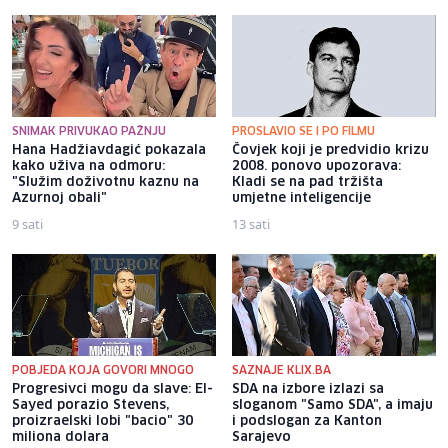
SNIMAK PRIVUKAO PAŽNJU
PROSLAVIO SE I PO FILMU
Hana Hadžiavdagić pokazala
Čovjek koji je predvidio krizu
kako uživa na odmoru:
2008. ponovo upozorava:
"Služim doživotnu kaznu na
Kladi se na pad tržišta
Azurnoj obali"
umjetne inteligencije
9 sati
13 sati
POBJEDA KOJA GOVORI MNOGO
SAZNAJE KLIX.BA
Progresivci mogu da slave: El-
SDA na izbore izlazi sa
Sayed porazio Stevens,
sloganom "Samo SDA", a imaju
proizraelski lobi "bacio" 30
i podslogan za Kanton
miliona dolara
Sarajevo