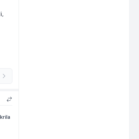
i,
krila