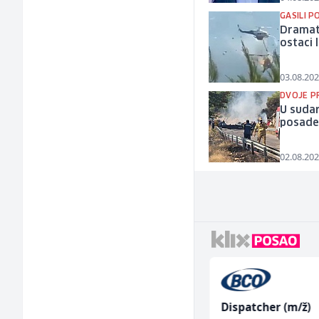
GASILI P
Dramati
ostaci l
03.08.202
DVOJE P
U sudar
posad
02.08.202
Hostesa (ž)
Dispatcher (m/ž)