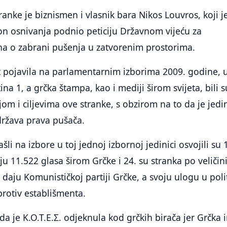
ranke je biznismen i vlasnik bara Nikos Louvros, koji j
on osnivanja podnio peticiju Državnom vijeću za
a o zabrani pušenja u zatvorenim prostorima.
t pojavila na parlamentarnim izborima 2009. godine, 
tina 1, a grčka štampa, kao i mediji širom svijeta, bili s
jom i ciljevima ove stranke, s obzirom na to da je jedi
država prava pušača.
ašli na izbore u toj jednoj izbornoj jedinici osvojili su 
ju 11.522 glasa širom Grčke i 24. su stranka po veličin
 daju Komunističkoj partiji Grčke, a svoju ulogu u polit
protiv establišmenta.
da je Κ.Ο.Τ.Ε.Σ. odjeknula kod grčkih birača jer Grčka 