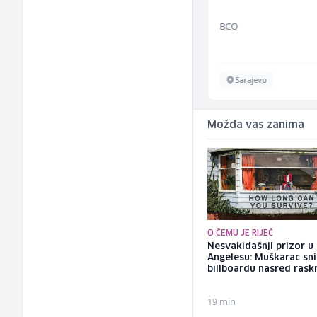
Bosnian House Restaurant
BCO
Inostranstvo
Sarajevo
Možda vas zanima
O ČEMU JE RIJEČ
Nesvakidašnji prizor u
Angelesu: Muškarac sni
billboardu nasred rask
19 min