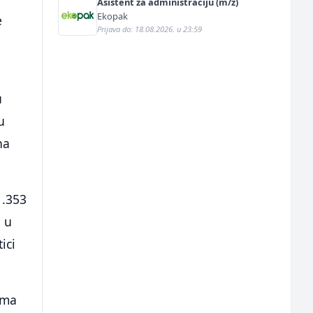
Asistent za administraciju (m/ž)
Ekopak
e
Prijava do: 18.08.2026. u 23:59
u
u
na
1.353
i u
ici
ima