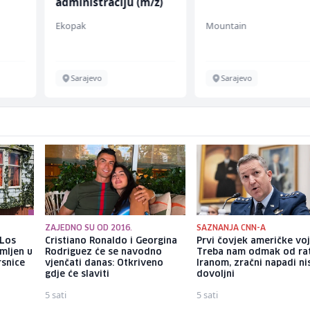
administraciju (m/ž)
Ekopak
Mountain
Sarajevo
Sarajevo
ZAJEDNO SU OD 2016.
SAZNANJA CNN-A
 Los
Cristiano Ronaldo i Georgina
Prvi čovjek američke voj
mljen u
Rodriguez će se navodno
Treba nam odmak od rat
rsnice
vjenčati danas: Otkriveno
Iranom, zračni napadi ni
gdje će slaviti
dovoljni
5 sati
5 sati