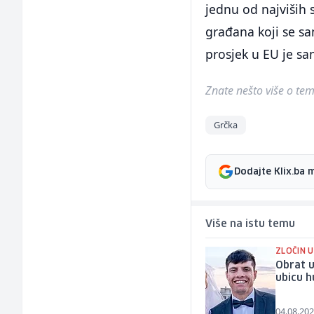
jednu od najviših s
građana koji se sa
prosjek u EU je sa
Znate nešto više o temi 
Grčka
Dodajte Klix.ba 
Više na istu temu
ZLOČIN U
Obrat u
ubicu h
04.08.202