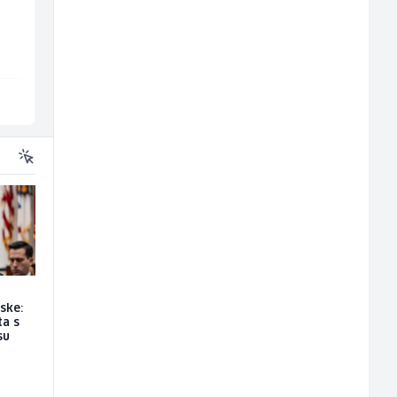
klimatizacije (m)
(m/ž)
Interclima
Irion Argerr
Sarajevo
Vogošća
ske:
a s
su