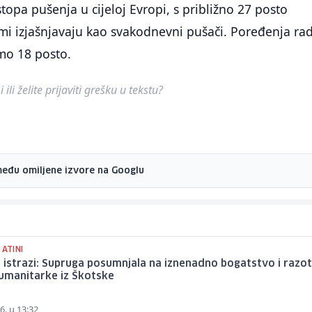
topa pušenja u cijeloj Evropi, s približno 27 posto
mi izjašnjavaju kao svakodnevni pušači. Poređenja rad
mo 18 posto.
ili želite prijaviti grešku u tekstu?
među omiljene izvore na Googlu
 ATINI
 istrazi: Supruga posumnjala na iznenadno bogatstvo i razot
umanitarke iz Škotske
6. u 13:32