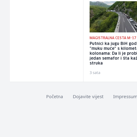
MAGISTRALNA CESTA M-17
Putnici ka jugu BiH go
"muku muče" s kilomet
kolonama: Da li je pro
jedan semafor i šta ka
struka
3 sata
Dojavite vijest
Impressu
Početna