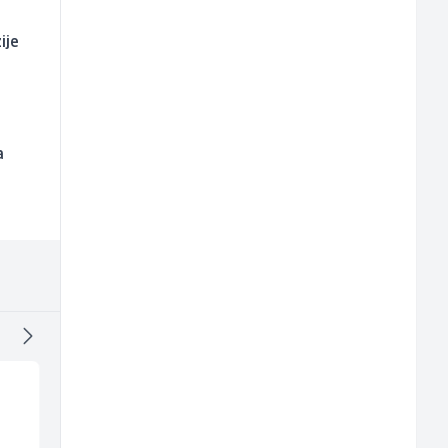
ije
a
Monteri ventilacije i
Zavarivač (MIG/MAG)