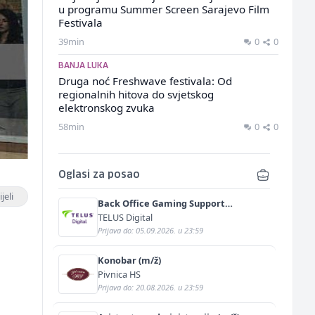
u programu Summer Screen Sarajevo Film
Festivala
39min
0
0
BANJA LUKA
Druga noć Freshwave festivala: Od
regionalnih hitova do svjetskog
elektronskog zvuka
58min
0
0
Oglasi za posao
jeli
Back Office Gaming Support
Specialist with German and English
TELUS Digital
(m/f)
Prijava do: 05.09.2026. u 23:59
Konobar (m/ž)
Pivnica HS
Prijava do: 20.08.2026. u 23:59