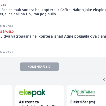
OŽAR
čan snimak sudara helikoptera iz Grčke: Nakon jake eksploz
etjelice pali na tlo, ima poginulih
6. u 07:12
REŽIVJELO
u dva vatrogasna helikoptera iznad Atine poginula dva član
e
6. u 23:27
KOMENTARI (10)
Asistent za
Električar (m)