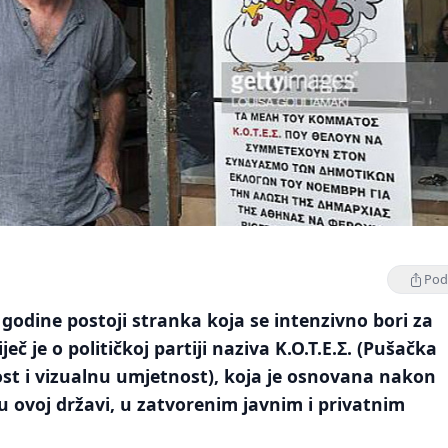
Podi
 godine postoji stranka koja se intenzivno bori za
ječ je o političkoj partiji naziva Κ.Ο.Τ.Ε.Σ. (Pušačka
st i vizualnu umjetnost), koja je osnovana nakon
 ovoj državi, u zatvorenim javnim i privatnim