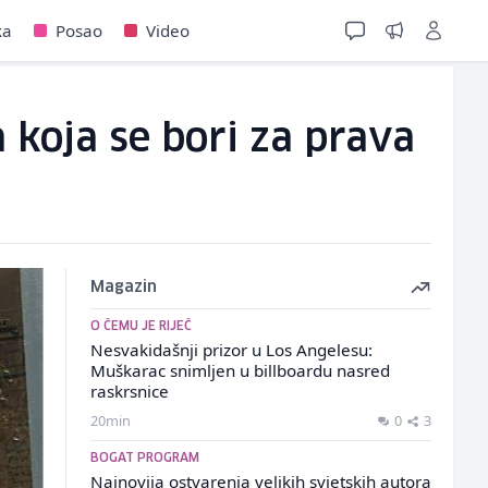
ka
Posao
Video
ka koja se bori za prava
Magazin
O ČEMU JE RIJEČ
Nesvakidašnji prizor u Los Angelesu:
Muškarac snimljen u billboardu nasred
raskrsnice
20min
0
3
BOGAT PROGRAM
Najnovija ostvarenja velikih svjetskih autora