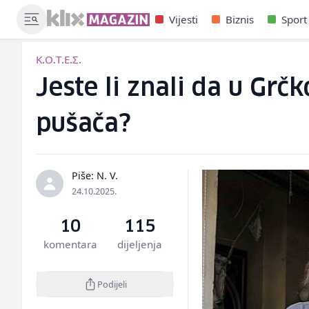
Vijesti
Biznis
Sport
Κ.Ο.Τ.Ε.Σ.
Jeste li znali da u Grč
pušača?
Piše: N. V.
24.10.2025.
10
115
komentara
dijeljenja
Podijeli