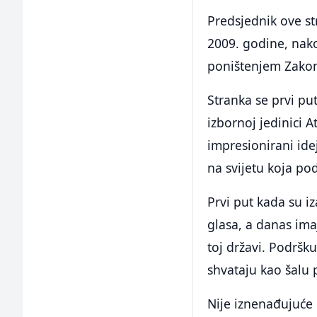
Predsjednik ove st
2009. godine, nak
poništenjem Zakon
Stranka se prvi pu
izbornoj jedinici A
impresionirani ide
na svijetu koja po
Prvi put kada su iz
glasa, a danas ima
toj državi. Podršku
shvataju kao šalu 
Nije iznenađujuće 