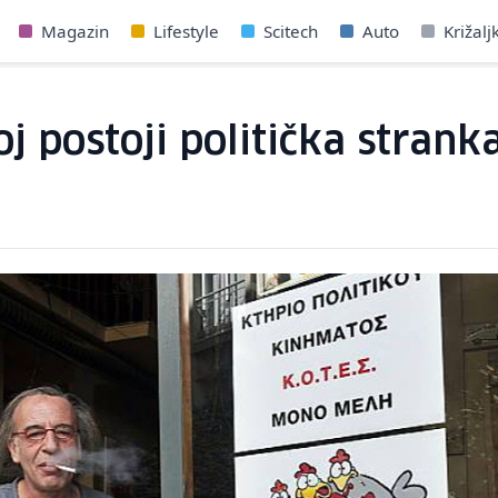
Magazin
Lifestyle
Scitech
Auto
Križalj
koj postoji politička stran