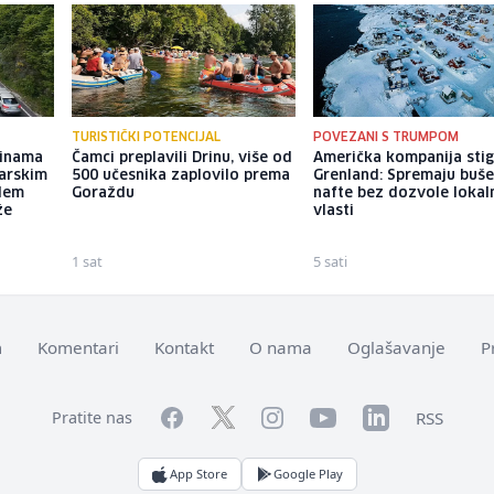
TURISTIČKI POTENCIJAL
POVEZANI S TRUMPOM
dinama
Čamci preplavili Drinu, više od
Američka kompanija stig
arskim
500 učesnika zaplovilo prema
Grenland: Spremaju buše
blem
Goraždu
nafte bez dozvole lokal
že
vlasti
1 sat
5 sati
m
Komentari
Kontakt
O nama
Oglašavanje
P
Facebook
YouTube
LinkedIn
Twitter
Instagram
RSS
Pratite nas
App Store
Google Play