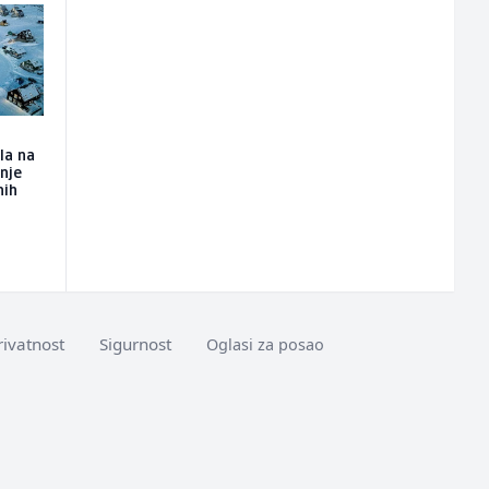
la na
nje
nih
rivatnost
Sigurnost
Oglasi za posao