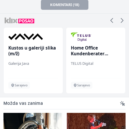
KOMENTARI (18)
Kustos u galeriji slika
Home Office
(m/ž)
Kundenberater
(m/w/d) für Vattenfall
Galerija Java
TELUS Digital
Sarajevo
Sarajevo
Možda vas zanima