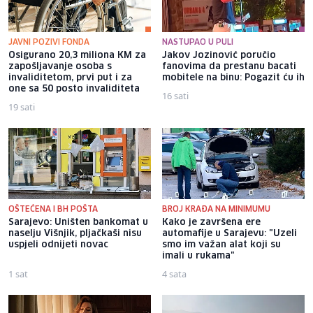
JAVNI POZIVI FONDA
NASTUPAO U PULI
Osigurano 20,3 miliona KM za
Jakov Jozinović poručio
zapošljavanje osoba s
fanovima da prestanu bacati
invaliditetom, prvi put i za
mobitele na binu: Pogazit ću ih
one sa 50 posto invaliditeta
16 sati
19 sati
OŠTEĆENA I BH POŠTA
BROJ KRAĐA NA MINIMUMU
Sarajevo: Uništen bankomat u
Kako je završena ere
naselju Višnjik, pljačkaši nisu
automafije u Sarajevu: "Uzeli
uspjeli odnijeti novac
smo im važan alat koji su
imali u rukama"
1 sat
4 sata