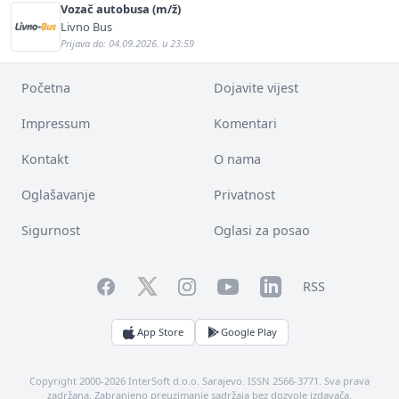
Vozač autobusa (m/ž)
Livno Bus
Prijava do: 04.09.2026. u 23:59
Početna
Dojavite vijest
Impressum
Komentari
Kontakt
O nama
Oglašavanje
Privatnost
Sigurnost
Oglasi za posao
Facebook
YouTube
LinkedIn
Twitter
Instagram
RSS
App Store
Google Play
Copyright 2000-2026 InterSoft d.o.o. Sarajevo. ISSN 2566-3771. Sva prava
zadržana. Zabranjeno preuzimanje sadržaja bez dozvole izdavača.