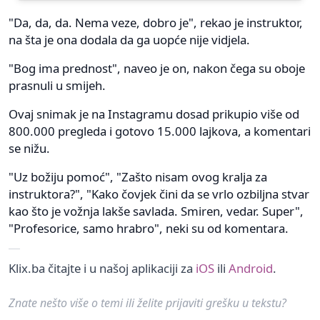
"Da, da, da. Nema veze, dobro je", rekao je instruktor,
na šta je ona dodala da ga uopće nije vidjela.
"Bog ima prednost", naveo je on, nakon čega su oboje
prasnuli u smijeh.
Ovaj snimak je na Instagramu dosad prikupio više od
800.000 pregleda i gotovo 15.000 lajkova, a komentari
se nižu.
"Uz božiju pomoć", "Zašto nisam ovog kralja za
instruktora?", "Kako čovjek čini da se vrlo ozbiljna stvar
kao što je vožnja lakše savlada. Smiren, vedar. Super",
"Profesorice, samo hrabro", neki su od komentara.
Klix.ba čitajte i u našoj aplikaciji za
iOS
ili
Android
.
Znate nešto više o temi ili želite prijaviti grešku u tekstu?