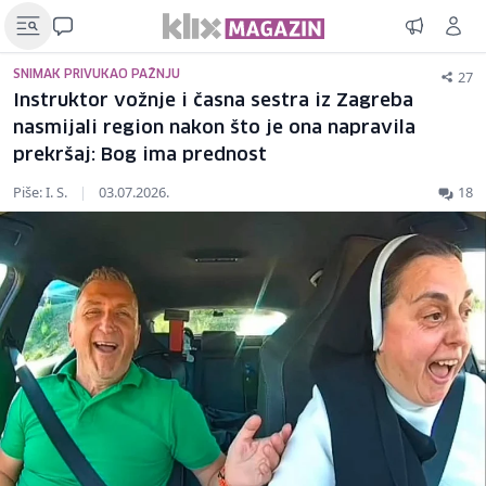
27
SNIMAK PRIVUKAO PAŽNJU
Instruktor vožnje i časna sestra iz Zagreba
nasmijali region nakon što je ona napravila
prekršaj: Bog ima prednost
Piše: I. S.
|
03.07.2026.
18