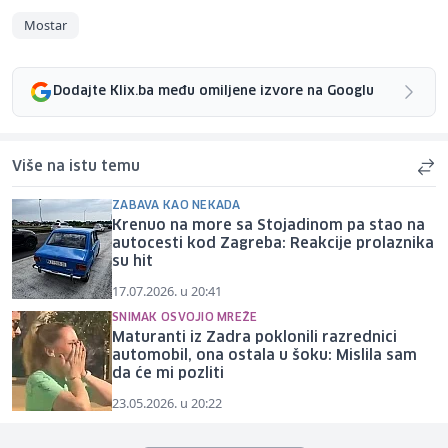
Mostar
Dodajte Klix.ba među omiljene izvore na Googlu
Više na istu temu
ZABAVA KAO NEKADA
Krenuo na more sa Stojadinom pa stao na
autocesti kod Zagreba: Reakcije prolaznika
su hit
17.07.2026. u 20:41
SNIMAK OSVOJIO MREŽE
Maturanti iz Zadra poklonili razrednici
automobil, ona ostala u šoku: Mislila sam
da će mi pozliti
23.05.2026. u 20:22