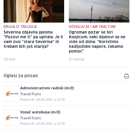
DRUGA IZ TRILOGIJE
OČEKUJU SE I AIR TRACTORI
Severina objavila pjesmu
Ogroman požar se širi
"Pozovi me ti" pa upitala: Je li
Konjicom, neki dijelovi se ne
vam ovo "stara Severina" ili
vide od dima: "Koristimo
trebam biti još starija?
nadljudske napore, čekamo
pomoć"
19 min
51 minut
Oglasi za posao
Administrativni radnik (m/ž)
Travel-Trans
Prijava do: 08.08.2026. u 23:59
Vozač autobusa (m/ž)
Travel-Trans
Prijava do: 23.08.2026. u 23:59