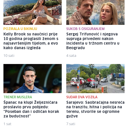
POZIRALA U BIKINIJU
SUKOB S OSIGURANJEM
Kelly Brook su naučnici prije
Sergej Trifunović i njegova
10 godina proglasili ženom s
supruga privedeni nakon
najsavršenijim tijelom, a evo
incidenta u tržnom centru u
kako danas izgleda
Beogradu
10 sati
4 sata
TRENER MUSLERA
SUDAR DVA VOZILA
Španac na klupi Željezničara
Sarajevo: Saobraćajna nesreća
proslavio prvu pobjedu:
na tranzitu, hitna i policija na
"Poseban dan i odličan korak
terenu, stvorile se ogromne
za budućnost"
gužve
1 sat
7 sati