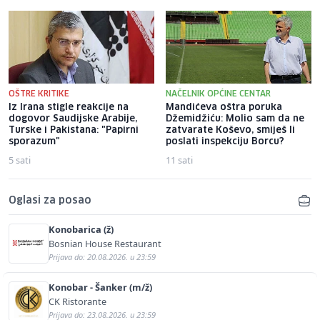
OŠTRE KRITIKE
NAČELNIK OPĆINE CENTAR
Iz Irana stigle reakcije na
Mandićeva oštra poruka
dogovor Saudijske Arabije,
Džemidžiću: Molio sam da ne
Turske i Pakistana: "Papirni
zatvarate Koševo, smiješ li
sporazum"
poslati inspekciju Borcu?
5 sati
11 sati
Oglasi za posao
Konobarica (ž)
Bosnian House Restaurant
Prijava do: 20.08.2026. u 23:59
Konobar - Šanker (m/ž)
CK Ristorante
Prijava do: 23.08.2026. u 23:59