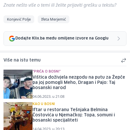
Znate nešto više o temi ili želite prijaviti grešku u tekstu?
Konjević Polje
Ifeta Merjemić
Dodajte Klix.ba među omiljene izvore na Googlu
Više na istu temu
"PRIČA O BOSNI"
Vištica doživjela nezgodu na putu za Žepče
pa joj pomogli Meho, Dragan i Pajo: Taj
bosanski narod
04.06.2023. u 21:08
KAO U BOSNI
Iftar u restoranu Tešnjaka Belmina
Čostovića u Njemačkoj: Topa, somuni i
bosanski specijaliteti
14.04.2023. u 20:13