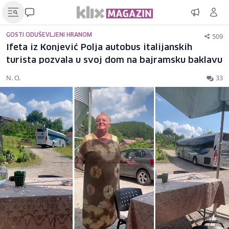
509
GOSTI ODUŠEVLJENI HRANOM
Ifeta iz Konjević Polja autobus italijanskih
turista pozvala u svoj dom na bajramsku baklavu
N. O.
33