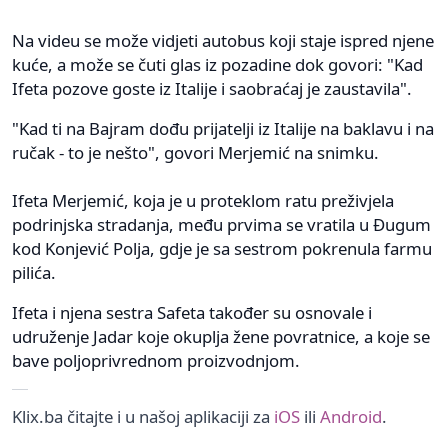
Na videu se može vidjeti autobus koji staje ispred njene
kuće, a može se čuti glas iz pozadine dok govori: "Kad
Ifeta pozove goste iz Italije i saobraćaj je zaustavila".
"Kad ti na Bajram dođu prijatelji iz Italije na baklavu i na
ručak - to je nešto", govori Merjemić na snimku.
Ifeta Merjemić, koja je u proteklom ratu preživjela
podrinjska stradanja, među prvima se vratila u Đugum
kod Konjević Polja, gdje je sa sestrom pokrenula farmu
pilića.
Ifeta i njena sestra Safeta također su osnovale i
udruženje Jadar koje okuplja žene povratnice, a koje se
bave poljoprivrednom proizvodnjom.
Klix.ba čitajte i u našoj aplikaciji za
iOS
ili
Android
.